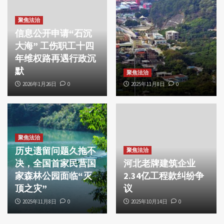
聚焦法治
信息公开申请“石沉
大海” 工伤职工十四
年维权路再遇行政沉
默
聚焦法治
2026年1月26日
0
2025年11月8日
0
聚焦法治
历史遗留问题久拖不
聚焦法治
决，全国首家民营国
河北老牌建筑企业
家森林公园面临“灭
2.34亿工程款纠纷争
顶之灾”
议
2025年11月8日
0
2025年10月14日
0