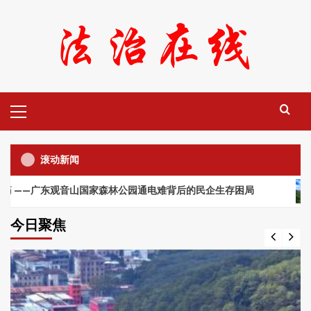
Skip
to
content
Primary
Menu
滚动新闻
广东观音山国家森林公园通电难背后的民企生存困局
中国
今日聚焦