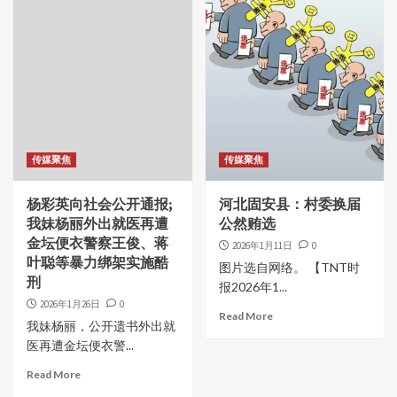
传媒聚焦
传媒聚焦
杨彩英向社会公开通报;
河北固安县：村委换届
我妹杨丽外出就医再遭
公然贿选
金坛便衣警察王俊、蒋
2026年1月11日
0
叶聪等暴力绑架实施酷
图片选自网络。 【TNT时
刑
报2026年1...
2026年1月26日
0
Read More
我妹杨丽，公开遗书外出就
医再遭金坛便衣警...
Read More