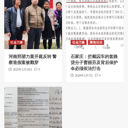
社会万象
社会万象
聚焦法治
河南邢望力案开庭反转 警
石家庄：拦截囚车的套路
察造假案被戳穿
贷分子曹丽芬及背后保护
伞必须依法打击
2025年5月19日
0
2024年1月7日
0