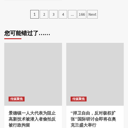
文
1
2
3
4
…
166
Next
章
分
您可能错过了……
页
传媒聚焦
传媒聚焦
景德镇一人大代表为阻止
“捍卫自由，反对极权扩
高新技术被潜入者偷拍反
张”国际研讨会即将在奥
被行政拘留
克兰盛大举行