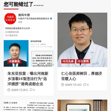
分
您可能错过了……
页
传媒聚焦
今日头条
今日要闻
朱东亚投案：曝出河南新
仁心良医师树田，厚德济
乡顶着35项违法行为“远
世暖人心
洋捕捞”港商成都企业
2026年7月15日
0
2026年7月28日
0