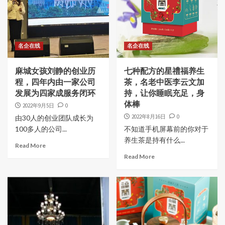
名企在线
名企在线
麻城女孩刘静的创业历
七种配方的星禮福养生
程，四年内由一家公司
茶，名老中医李云文加
发展为四家成服务闭环
持，让你睡眠充足，身
体棒
2022年9月5日
0
2022年8月16日
0
由30人的创业团队成长为
100多人的公司...
不知道手机屏幕前的你对于
养生茶是持有什么...
Read More
Read More