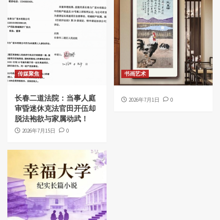
传媒聚焦
书画艺术
长春二道法院：当事人庭
2026年7月1日
0
审昏迷休克法官田开伍却
脱法袍欲与家属动武！
2026年7月15日
0