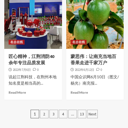
名企在线
名企在线
匠心精神，江荆消防40
蒙思伟：让南充当地百
余年专注品质发展
香果走进千家万户
2022年7月6日
0
2022年6月12日
0
说起江荆科技，在荆州本地
中国众识网6月10日（图文/
知名度是相当高的...
杨光）南充报...
Read More
Read More
文
1
2
3
4
…
13
Next
章