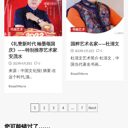
书画艺术
书画艺术
《礼赞新时代 翰墨颂国
国粹艺术名家——杜清文
庆》——特别推荐艺术家
2023年2月22日
0
安茂水
杜清文艺术简介 杜清文，中
2023年4月20日
0
国当代著名书画...
来源：中国文化报| 摘要:在
Read More
这个时代,涌...
Read More
文
1
2
3
4
…
7
Next
章
分
您可能错过了……