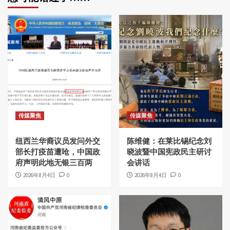
页
传媒聚焦
传媒聚焦
纽西兰华裔议员发问外交
陈维健：在莱比锡纪念刘
部长打疫苗遭呛，中国政
晓波暨中国宪政民主研讨
府声明此地无银三百两
会讲话
2026年8月4日
0
2026年8月4日
0