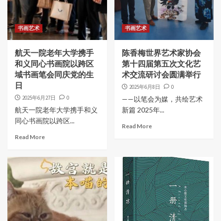
书画艺术
书画艺术
航天一院老年大学携手
陈香梅世界艺术家协会
和义同心书画院以跨区
第十四届第五次文化艺
域书画笔会同庆党的生
术交流研讨会圆满举行
日
2025年6月8日
0
2025年6月27日
0
——以笔会为媒，共绘艺术
航天一院老年大学携手和义
新篇 2025年...
同心书画院以跨区...
Read More
Read More