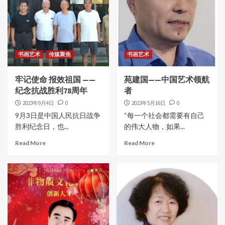
书画艺术
传媒聚焦
书画艺术
牢记使命 报效祖国 ——
苑建国——中国艺术领航
纪念抗战胜利78周年
者
2023年9月4日
0
2023年5月16日
0
9月3日是中国人民抗日战争
“每一个社会都需要有自己
胜利纪念日，也...
的伟大人物，如果...
Read More
Read More