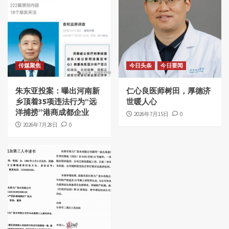
传媒聚焦
今日头条
今日要闻
朱东亚投案：曝出河南新
仁心良医师树田，厚德济
乡顶着35项违法行为“远
世暖人心
洋捕捞”港商成都企业
2026年7月15日
0
2026年7月28日
0