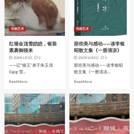
书画艺术
书画艺术
红墙金顶雪皑皑，银装
那些美与感动——读李银
素裹御猫来
昭散文集《一册清凉》
2024年1月5日
0
2023年10月8日
0
——记“猫王”弟子朱玉清
那些美与感动——读李银昭
0.jpg 雪...
散文集《一册清凉...
Read More
Read More