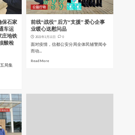
公益行动
确保石家
前线“战役” 后方“支援” 爱心企事
通车运
业暖心送慰问品
家庄地铁
2021年1月11日
0
核酸检
面对疫情，信都公安分局全体民辅警闻令
而动...
Read More
十五局集