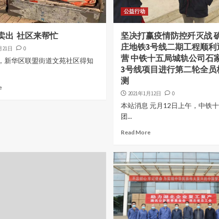
公益行动
卖出 社区来帮忙
坚决打赢疫情防控歼灭战 
庄地铁3号线二期工程顺利
月21日
0
营 中铁十五局城轨公司石
日，新华区联盟街道文苑社区得知
3号线项目进行第二轮全员
测
e
2021年1月12日
0
本站消息 元月12日上午，中铁
团...
Read More