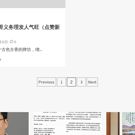
哥义务理发人气旺（点赞新
月11日
0
古色古香的牌坊，绕...
e
文
Previous
1
2
3
Next
章
分
页