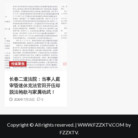
传媒聚焦
长春二道法院：当事人庭
审昏迷休克法官田开伍却
脱法袍欲与家属动武！
2026年7月15日
0
Copyright © All rights reserved.
|
WWW.FZZXTV.COM
by
FZZXTV.