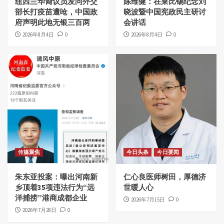
纽西兰华裔议员发问外交
陈维健：在莱比锡纪念刘
部长打疫苗遭呛，中国政
晓波暨中国宪政民主研讨
府声明此地无银三百两
会讲话
2026年8月4日
0
2026年8月4日
0
传媒聚焦
今日头条
今日要闻
朱东亚投案：曝出河南新
仁心良医师树田，厚德济
乡顶着35项违法行为“远
世暖人心
洋捕捞”港商成都企业
2026年7月15日
0
2026年7月28日
0