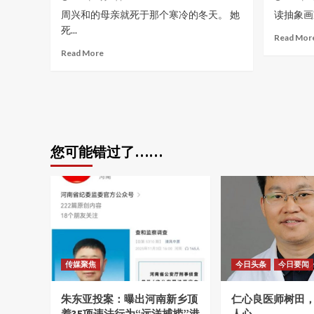
周兴和的母亲就死于那个寒冷的冬天。 她
读抽象画家
死...
Read Mor
Read More
您可能错过了……
传媒聚焦
今日头条
今日要闻
朱东亚投案：曝出河南新乡顶
仁心良医师树田
着35项违法行为“远洋捕捞”港
人心