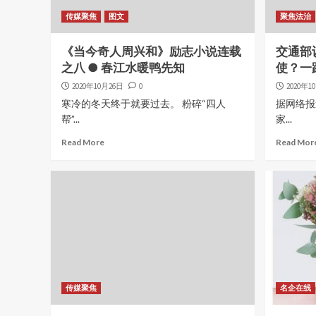
传媒聚焦
图文
聚焦法治
《当今奇人周兴和》励志小说连载
交通部
之八 ● 春江水暖鸭先知
使？一
2020年10月26日
0
2020年1
寒冷的冬天终于就要过去。 粉碎“四人
据网络报
帮”...
家...
Read More
Read Mor
传媒聚焦
名企在线