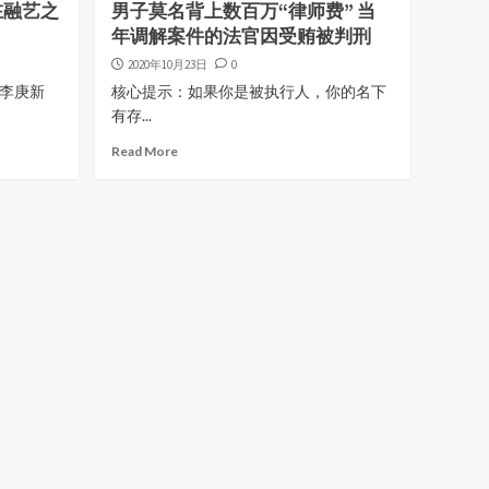
在融艺之
男子莫名背上数百万“律师费” 当
年调解案件的法官因受贿被判刑
2020年10月23日
0
长李庚新
核心提示：如果你是被执行人，你的名下
有存...
Read More