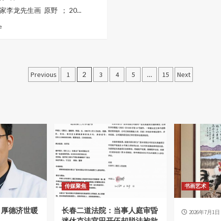
李龙先生画 原野 ； 20...
e
文
Previous
1
2
3
4
5
…
15
Next
章
分
页
传媒聚焦
书画艺术
，厚德济世暖
长春二道法院：当事人庭审昏
2026年7月1日
迷休克法官田开伍却脱法袍欲