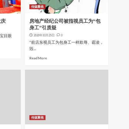
传媒聚焦
大庆
房地产经纪公司被指视员工为“包
身工”引质疑
，宝目眼
2020年10月25日
0
“前店东视员工为包身工一样欺辱、霸凌，
毁...
Read More
传媒聚焦