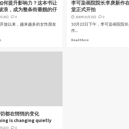
如何提升影响力？这本书让
李可染画院院长李庚新作
破浪，成为整条街最靓的仔
堂正式开拍
0月24日
0
2020年10月23日
0
开放以来，越来越多的女性朋友
10月22日下午，李可染画院院
作...
e
Read More
一切都在悄悄的变化
ing is changing quietly
0月21日
0