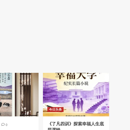
今日头条
《了凡四训》探索幸福人生底
0
层逻辑