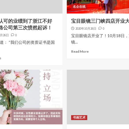
名企在线
认可的业绩到了浙江不好
宝目眼镜三门峡四店开业
路公司第三次愤然起诉！
2020年10月26日
0
0月26日
0
宝目眼镜店开业了！10月18日
镜...
道： “我们公司的资质证书是国
Read More
e
书画艺术