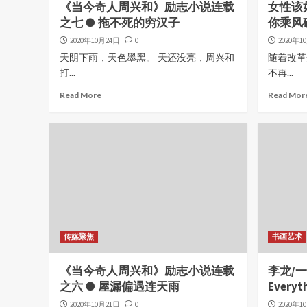
《当今奇人周兴和》励志小说连载
女性该
之七 ● 拖不死的穷汉子
你乘风
2020年10月24日
0
2020年1
天阴下雨，天色墨黑。 天还没亮，周兴和
随着改革
打...
不再...
Read More
Read Mor
传媒聚焦
书画艺术
《当今奇人周兴和》励志小说连载
李龙/
之六 ● 屋漏偏遇连天雨
Everyth
2020年10月21日
0
2020年1