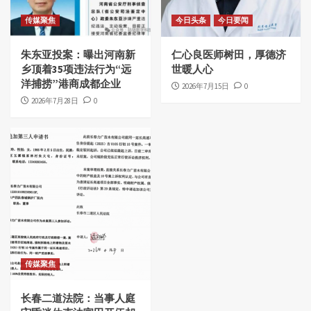
传媒聚焦
今日头条
今日要闻
朱东亚投案：曝出河南新
仁心良医师树田，厚德济
乡顶着35项违法行为“远
世暖人心
洋捕捞”港商成都企业
2026年7月15日
0
2026年7月28日
0
传媒聚焦
长春二道法院：当事人庭