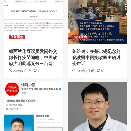
传媒聚焦
传媒聚焦
纽西兰华裔议员发问外交
陈维健：在莱比锡纪念刘
部长打疫苗遭呛，中国政
晓波暨中国宪政民主研讨
府声明此地无银三百两
会讲话
2026年8月4日
0
2026年8月4日
0