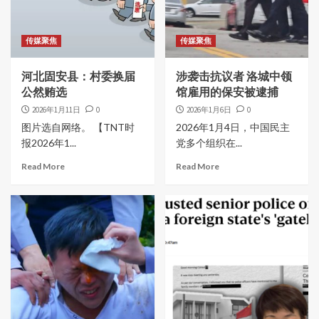
传媒聚焦
传媒聚焦
河北固安县：村委换届
涉袭击抗议者 洛城中领
公然贿选
馆雇用的保安被逮捕
2026年1月11日
0
2026年1月6日
0
图片选自网络。 【TNT时
2026年1月4日，中国民主
报2026年1...
党多个组织在...
Read More
Read More