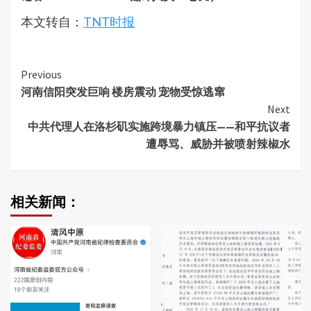
本文转自：
TNT时报
Continue
Previous
河南信阳突发巨响 楼房震动 宠物受惊逃窜
Reading
Next
中共代理人在洛杉矶实施跨境暴力镇压——和平抗议者
遭辱骂、威胁并被喷射辣椒水
相关新闻：