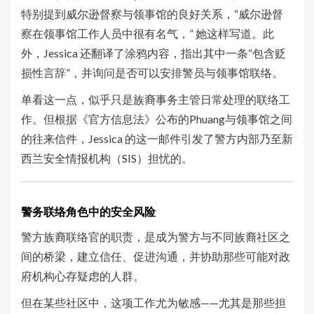
特别提到威尔逊督察与领事馆的良好关系，“威尔逊督
察在领事馆工作人员中很有名气，” 她这样写道。此
外，Jessica 还翻译了涂鸦内容，指出其中一条“包含贬
损性言辞”，并询问是否可以安排警员与领事馆联络。
单看这一点，似乎只是族裔事务主管日常处理的联络工
作。但根据《官方信息法》公布的Phuang与领事馆之间
的往来信件，Jessica 的这一邮件引发了警方内部乃至新
西兰安全情报机构（SIS）担忧的。
警务联络角色中的安全风险
警方族裔联络官的职责，是成为警方与不同族裔社区之
间的桥梁，建立信任、促进沟通，并协助那些可能对政
府机构心存疑虑的人群。
但在某些社区中，这项工作尤为敏感——尤其是那些担