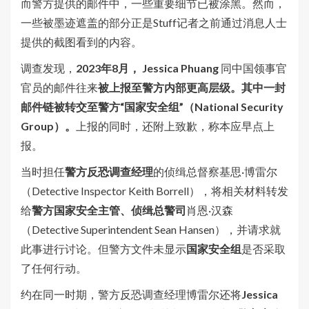
而警方提供的邮件中，一些重要细节已被涂黑。然而，
一些被墨迹遮盖的部分正是Stuff记者之前通过消息人士
提供的截图看到的内容。
调查发现，
2023年8月， Jessica Phuang
同中国领事官
官员的邮件往来
被上报至警方内部更高层级。其中一封
邮件链被转交至警方“国家安全组”（National Security
Group）。
上报的同时，还附上致歉，称本应早点上
报。
当时担任
警方反恐调查经理
的侦缉总督察基思·博雷尔
（Detective Inspector Keith Borrell），将相关材料转发
给
警方国家安全主管、侦缉总警司
肖恩·汉森
（Detective Superintendent Sean Hansen），并请求就
此事进行讨论。但警方文件未显示
国家安全组
是否采取
了任何行动。
约在同一时期，警方反恐调查经理博雷尔还将
Jessica