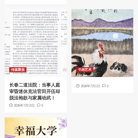
传媒聚焦
书画艺术
长春二道法院：当事人庭
2026年7月1日
0
审昏迷休克法官田开伍却
脱法袍欲与家属动武！
2026年7月15日
0