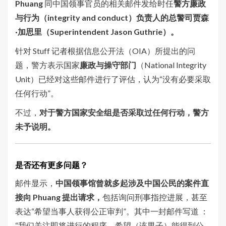
Phuang
同中国领事官员的相关邮件发给时任
警方廉政
与行为（integrity and conduct）负责人的总警司贾森
·加思里（Superintendent Jason Guthrie）。
针对 Stuff 记者根据信息公开法（OIA）所提出的问
题，警方表示国家
廉政与操守部门
（National Integrity
Unit）已经对这些邮件进行了评估，认为“没有必要采取
任何行动”。
不过，
对于警方国家安全组是否采取过任何行动，警方
未予说明。
是否还有更多问题？
邮件显示，
中国领事馆曾就多起涉及中国公民的案件直
接向 Phuang 提出请求，
包括询问刑事指控进展，甚至
表达“希望当事人获得公正审判”。其中一封邮件写道 ：
“我们关注即将进行的程序，希望（该男子）能得到公