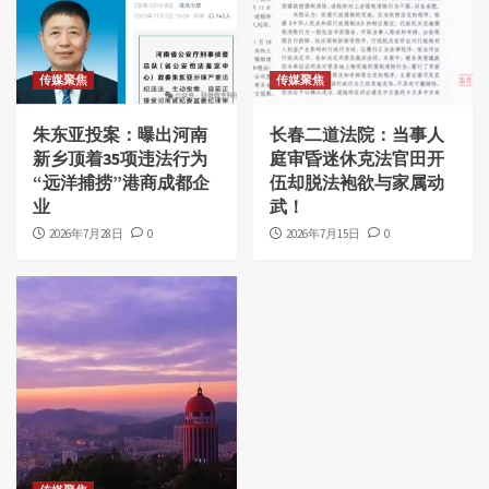
传媒聚焦
传媒聚焦
朱东亚投案：曝出河南
长春二道法院：当事人
新乡顶着35项违法行为
庭审昏迷休克法官田开
“远洋捕捞”港商成都企
伍却脱法袍欲与家属动
业
武！
2026年7月28日
0
2026年7月15日
0