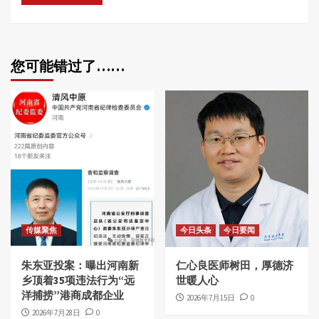
您可能错过了……
传媒聚焦
今日头条
今日要闻
朱东亚投案：曝出河南新
仁心良医师树田，厚德济
乡顶着35项违法行为“远
世暖人心
洋捕捞”港商成都企业
2026年7月15日
0
2026年7月28日
0