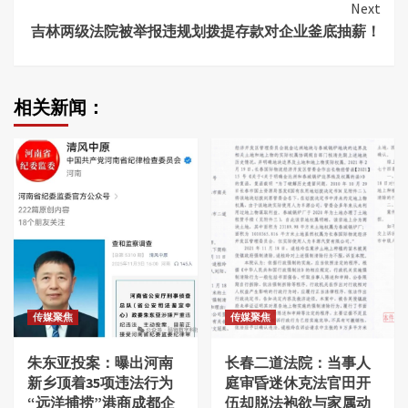
Next
吉林两级法院被举报违规划拨提存款对企业釜底抽薪！
相关新闻：
传媒聚焦
传媒聚焦
朱东亚投案：曝出河南
长春二道法院：当事人
新乡顶着35项违法行为
庭审昏迷休克法官田开
“远洋捕捞”港商成都企
伍却脱法袍欲与家属动