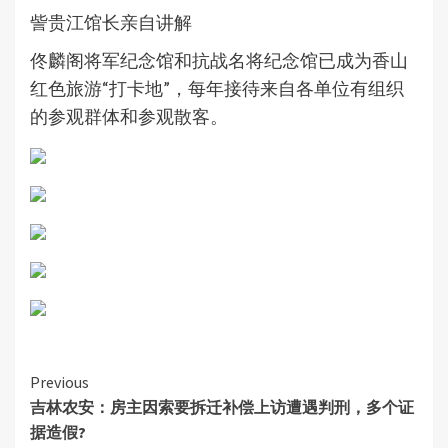
訾贵江馆长亲自讲解
佟麟阁将军纪念馆和抗战名将纪念馆已成为香山
红色旅游“打卡地”，每年接待来自各单位有组织
的参观群体和参观散客。
Continue
Previous
吉林农安：房主因索要拆迁补偿上访遭遇判刑，多个证
Reading
据造假?