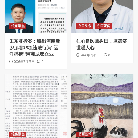
传媒聚焦
今日头条
今日要闻
朱东亚投案：曝出河南新
仁心良医师树田，厚德济
乡顶着35项违法行为“远
世暖人心
洋捕捞”港商成都企业
2026年7月15日
0
2026年7月28日
0
传媒聚焦
书画艺术