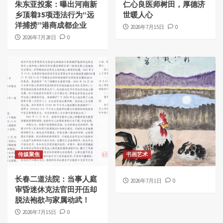
朱东亚投案：曝出河南新
仁心良医师树田，厚德济
乡顶着35项违法行为“远
世暖人心
洋捕捞”港商成都企业
2026年7月15日
0
2026年7月28日
0
传媒聚焦
书画艺术
长春二道法院：当事人庭
2026年7月1日
0
审昏迷休克法官田开伍却
脱法袍欲与家属动武！
2026年7月15日
0