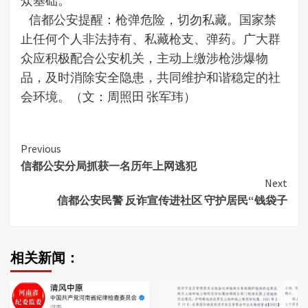
众基础。
信都公安提醒：枪弹危险，切勿私藏。国家禁
止任何个人非法持有、私藏枪支、弹药。广大群
众应积极配合公安机关，主动上缴涉枪涉爆物
品，及时消除安全隐患，共同维护和谐稳定的社
会环境。（文：周照田 张军玮）
Continue
Previous
信都公安分局抓获一名历年上网逃犯
Reading
Next
信都公安民警 反诈宣传进社区 守护居民“钱袋子
相关新闻：