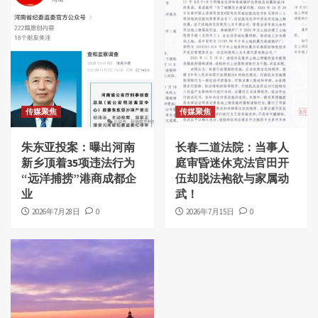
传媒聚焦
传媒聚焦
朱东亚投案：曝出河南
长春二道法院：当事人
新乡顶着35项违法行为
庭审昏迷休克法官田开
“远洋捕捞”港商成都企
伍却脱法袍欲与家属动
业
武！
2026年7月28日
0
2026年7月15日
0