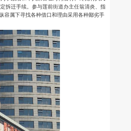
法定拆迁手续。参与莲前街道办主任翁清炎、指
、纵容属下寻找各种借口和理由采用各种鄙劣手