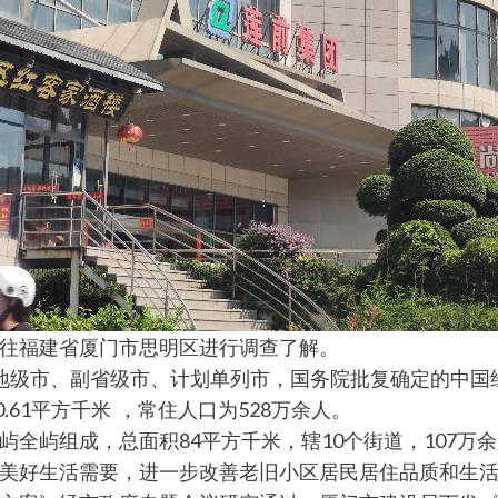
往福建省厦门市思明区进行调查了解。
省辖地级市、副省级市、计划单列市，国务院批复确定的中
.61平方千米 ，常住人口为528万余人。
全屿组成，总面积84平方千米，辖10个街道，107万
美好生活需要，进一步改善老旧小区居民居住品质和生活条