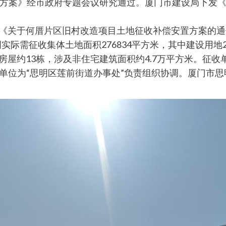
案》经市政府专题会议研究通过。厦门市建设局下发《厦门
下发《关于何厝片区旧村改造项目土地征收补偿安置方案的
实际需征收集体土地面积276834平方米，其中建设用地25
宅房屋约13栋，涉及非住宅建筑面积约4.7万平方米。征收
托单位为“思明区莲前街道办事处”负责组织协调。厦门市