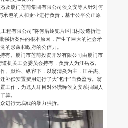
岳杰及厦门莲前集团有限公司侯文安等人针对何
参与承包的人和企业进行负责，基于公平公正原
建工程有限公司”将何厝岭兜片区旧村改造拆迁
大批强拆案件的根本原因，产生了巨大的社会矛
了党的形象和政府的公信力。
区持有。厦门市莲前投资开发有限公司由厦门市
街道机关工会委员会持有，负责人为汪岳杰。
操作、默许、纵容下，以翁清炎为主，汪岳杰、
迁补偿安置费用进行了大“包干”自负盈亏。翁
安置工作，为遮人耳目对外谎称侯文安系抽调人
说了算。
群众进行无底线的暴力强拆。