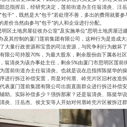
部总指挥后，经研究决定，莲前街道办主任翁清炎、汪
“包干”，既然是大“包干”若处理不善，多出的费用就要
的差价当然由参与“包干”的人和企业进行分配。
思明区土地房屋征收办公室”及实施单位“思明土地房屋迁
道办及其控制的厦门莲前集团有限公司，这种行为是造成
了大量行政资源和宝贵的司法资源，与民争利行为败坏
有限公司持股70%，为最大股东，剩余股份由下属各社
股，翁清炎为该办事处主任，剩余5%由厦门市思明区莲前
为莲前街道办主任翁清炎。也就是说在总指挥陈挺华的
序进行拆迁补偿安置，而是对何厝、岭兜片区旧村改造拆
代表厦门莲前集团有限公司出面直面群众进行拆迁补偿
辅助。实际补偿多少？强拆那家？还是翁清炎、陈挺华
清炎、汪岳杰、侯文安等人开始对何厝岭兜片区被拆迁