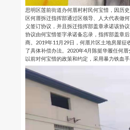
思明区莲前街道办何厝村村民何宝惜，因历史和其他
区何厝拆迁指挥部通过区领导、人大代表做何
义签订协议，并且拆迁指挥部盖章承诺该协议
协议由何宝惜签字承诺备忘录，指挥部盖章后
商。2019年11月29日，何厝片区土地房屋征收
了具体补偿办法。2020年4月陈挺华履任何
以前对何宝惜的政策和约定，采用暴力铁血手