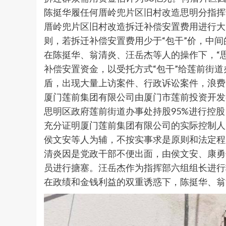
陈挺华履任何厝岭兜片区旧村改造思明分指挥
厝岭兜片区旧村改造拆迁补偿安置费用进行大
则，若拆迁补偿安置费用少于“包干”价，中间
在陈挺华、翁清炎、汪岳杰等人的操作下，“
补偿安置资金，以受托方式“包干”给莲前街
盾，出现大量上访案件、行政诉讼案件，浪费
厦门莲前集团有限公司由厦门市莲前投资开发
思明区政府莲前街道办事处持股95%进行控
充分证明厦门莲前集团有限公司的实际控制人
侯文安等人为辅，不按实事求是原则和法定程
清炎因是党政干部不便出面，由侯文安、康勇
员进行搪塞。汪岳杰作为指挥部六组组长进行
在政绩和金钱利益的双重诱惑下，陈挺华、翁