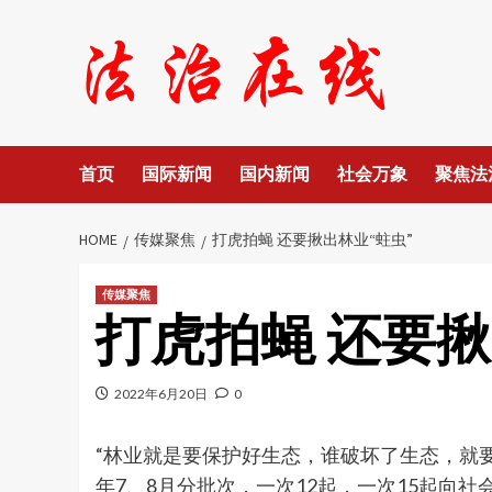
Skip
to
content
首页
国际新闻
国内新闻
社会万象
聚焦法
HOME
传媒聚焦
打虎拍蝇 还要揪出林业“蛀虫”
传媒聚焦
打虎拍蝇 还要揪
2022年6月20日
0
“林业就是要保护好生态，谁破坏了生态，就
年7、8月分批次，一次12起，一次15起