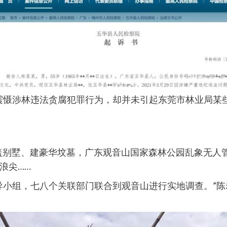
震慑涉林违法贪腐犯罪行为，却并未引起东莞市林业局某
毁林盖别墅、建豪华坟墓，广东观音山国家森林公园乱象无
浪尖……
导小组，七八个关联部门联合到观音山进行实地调查。”