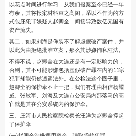
以花点时间进行学习，从我们报案至今已经一年
有余，其将报案材料束之高阁，系以不作为的方
式包庇犯罪嫌疑人赵卿全，间接导致数亿元国有
资产流失。
其二，如果刘海是佯装不了解虚假破产案件，并
以此为由拒绝批准立案，那么其涉嫌徇私枉法。
不得不说，赵卿全在大连还是有一定影响力的，
否则，其不可能涉嫌包括虚假破产罪在内的11宗
犯罪却能仍然逍遥法外。在公检法这个圈子里，
赵卿全的保护伞不止一把，我们有理由相信杨耀
威、张敏军、刘海及大连市公安局内部落马的高
官就是其在公安系统内的保护伞。
三、庄河市人民检察院检察长汪洋为赵卿全撑起
了保护伞
(一)赵卿全涉嫌挪用资金、骗取贷款犯罪