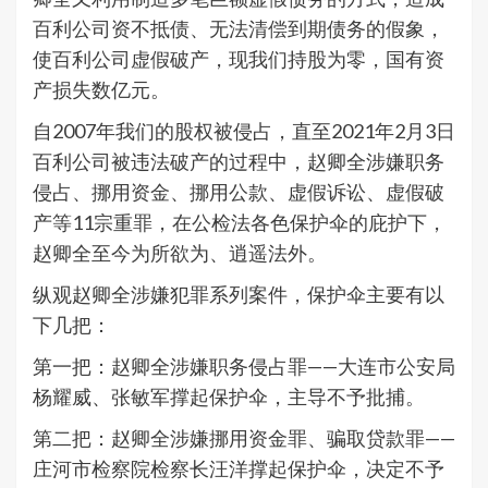
百利公司资不抵债、无法清偿到期债务的假象，
使百利公司虚假破产，现我们持股为零，国有资
产损失数亿元。
自2007年我们的股权被侵占，直至2021年2月3日
百利公司被违法破产的过程中，赵卿全涉嫌职务
侵占、挪用资金、挪用公款、虚假诉讼、虚假破
产等11宗重罪，在公检法各色保护伞的庇护下，
赵卿全至今为所欲为、逍遥法外。
纵观赵卿全涉嫌犯罪系列案件，保护伞主要有以
下几把：
第一把：赵卿全涉嫌职务侵占罪——大连市公安局
杨耀威、张敏军撑起保护伞，主导不予批捕。
第二把：赵卿全涉嫌挪用资金罪、骗取贷款罪——
庄河市检察院检察长汪洋撑起保护伞，决定不予