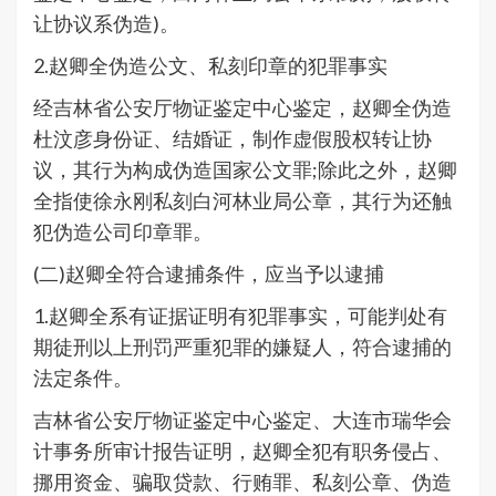
让协议系伪造)。
2.赵卿全伪造公文、私刻印章的犯罪事实
经吉林省公安厅物证鉴定中心鉴定，赵卿全伪造
杜汶彦身份证、结婚证，制作虚假股权转让协
议，其行为构成伪造国家公文罪;除此之外，赵卿
全指使徐永刚私刻白河林业局公章，其行为还触
犯伪造公司印章罪。
(二)赵卿全符合逮捕条件，应当予以逮捕
1.赵卿全系有证据证明有犯罪事实，可能判处有
期徒刑以上刑罚严重犯罪的嫌疑人，符合逮捕的
法定条件。
吉林省公安厅物证鉴定中心鉴定、大连市瑞华会
计事务所审计报告证明，赵卿全犯有职务侵占、
挪用资金、骗取贷款、行贿罪、私刻公章、伪造