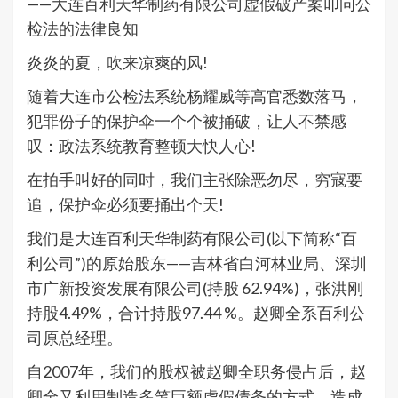
——大连百利天华制药有限公司虚假破产案叩问公
检法的法律良知
炎炎的夏，吹来凉爽的风!
随着大连市公检法系统杨耀威等高官悉数落马，
犯罪份子的保护伞一个个被捅破，让人不禁感
叹：政法系统教育整顿大快人心!
在拍手叫好的同时，我们主张除恶勿尽，穷寇要
追，保护伞必须要捅出个天!
我们是大连百利天华制药有限公司(以下简称“百
利公司”)的原始股东——吉林省白河林业局、深圳
市广新投资发展有限公司(持股 62.94%)，张洪刚
持股4.49%，合计持股97.44 %。赵卿全系百利公
司原总经理。
自2007年，我们的股权被赵卿全职务侵占后，赵
卿全又利用制造多笔巨额虚假债务的方式，造成