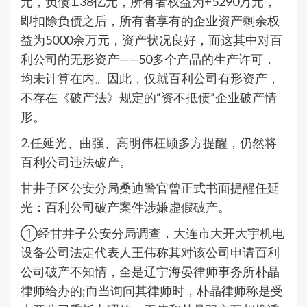
元，负债1.38亿元，所有者权益为+5290万元，
即扣除负债之后，所有者享有的企业资产剩余权
益为5000余万元，资产状况良好，而这其中对百
利公司的无形资产——50多个产品的生产许可，
均未计算在内。因此，仅就百利公司有形资产，
不存在《破产法》规定的“资不抵债”企业破产情
形。
2.任延光、曲强、高明伟枉顾多方提醒，仍然将
百利公司违法破产。
甘井子区公安分局桑迪警官曾正式书面提醒任延
光：百利公司破产案件涉嫌虚假破产。
①经甘井子公安分局调查，大连市大开大宇机电
设备公司法定代表人王伟称其对该公司申请百利
公司破产不知情，全是辽宁海晏律师事务所朴晶
律师给办的;而当询问其律师时，朴晶律师称是受