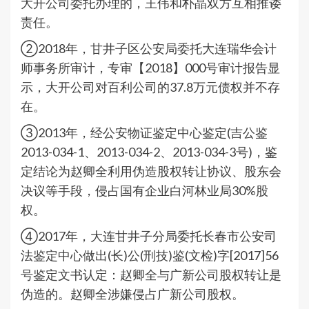
大开公司委托办理的，王伟和朴晶双方互相推诿
责任。
②2018年，甘井子区公安局委托大连瑞华会计
师事务所审计，专审【2018】000号审计报告显
示，大开公司对百利公司的37.8万元债权并不存
在。
③2013年，经公安物证鉴定中心鉴定(吉公鉴
2013-034-1、2013-034-2、2013-034-3号)，鉴
定结论为赵卿全利用伪造股权转让协议、股东会
决议等手段，侵占国有企业白河林业局30%股
权。
④2017年，大连甘井子分局委托长春市公安司
法鉴定中心做出(长)公(刑技)鉴(文检)字[2017]56
号鉴定文书认定：赵卿全与广新公司股权转让是
伪造的。赵卿全涉嫌侵占广新公司股权。