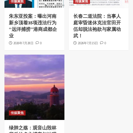
传媒聚焦
传媒聚焦
朱东亚投案：曝出河南
长春二道法院：当事人
新乡顶着35项违法行为
庭审昏迷休克法官田开
“远洋捕捞”港商成都企
伍却脱法袍欲与家属动
业
武！
2026年7月28日
0
2026年7月15日
0
传媒聚焦
绿肺之殇：观音山毁林