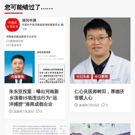
您可能错过了……
传媒聚焦
今日头条
今日要闻
朱东亚投案：曝出河南新
仁心良医师树田，厚德济
乡顶着35项违法行为“远
世暖人心
洋捕捞”港商成都企业
2026年7月15日
0
2026年7月28日
0