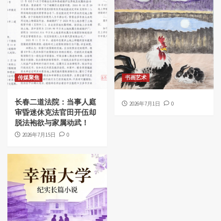
传媒聚焦
书画艺术
长春二道法院：当事人庭
2026年7月1日
0
审昏迷休克法官田开伍却
脱法袍欲与家属动武！
2026年7月15日
0