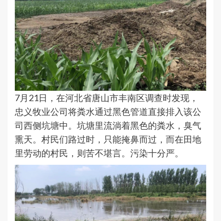
7月21日，在河北省唐山市丰南区调查时发现，
忠义牧业公司将粪水通过黑色管道直接排入该公
司西侧坑塘中。坑塘里流淌着黑色的粪水，臭气
熏天。村民们路过时，只能掩鼻而过，而在田地
里劳动的村民，则苦不堪言。污染十分严。