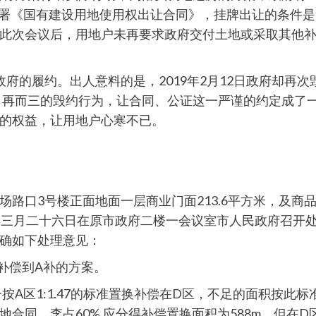
司签署《国有建设用地使用权出让合同》，挂牌出让的条件是
此次会议后，用地户未再要求政府交付土地或采取其他
府的履约。出人意料的是，2019年2月12日政府却再
再，再而三的毁约行为，让合同、公证这一严谨的约定成了
的权益，让用地户心寒不已。
路口3号楼正面地面一层商业门面213.6平方米，及商品
年三月二十六日在原市政府二楼一会议室市人民政府召开
确如下处理意见：
置换补偿到A补的方案。
按A区1:1.47的标准置换补偿在D区，不足的面积按此
同，李占60%,应分得补偿置换面积为588m。但在D区