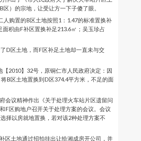
前B区）的宗地，让受让方一下子傻了眼。
人购置的B区土地按照1：1.47的标准置换补
不足面积由F补区置换补足213.6㎡；吴玉珍占
了D区土地，而F区补足土地却一直未与交
【2010】32号，原铜仁市人民政府决定：因
B区土地置换到D区374.4平方米，不足的面
政府会议精神作出《关于处理火车站片区遗留问
A区和F区购地户召开关于处理方案的会议。会议
选择以房就地置换，若对该2种处理方案不
F补区土地通过招拍挂出让给湘成房开公司，并