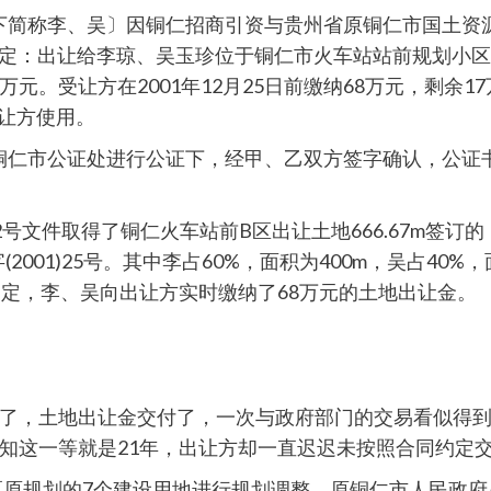
〔以下简称李、吴〕因铜仁招商引资与贵州省原铜仁市国土
同约定：出让给李琼、吴玉珍位于铜仁市火车站站前规划小区（
5万元。受让方在2001年12月25日前缴纳68万元，剩
受让方使用。
省铜仁市公证处进行公证下，经甲、乙双方签字确认，公证书号
2)22号文件取得了铜仁火车站前B区出让土地666.67m
(2001)25号。其中李占60%，面积为400m，吴占40%，
约定，李、吴向出让方实时缴纳了68万元的土地出让金。
了，土地出让金交付了，一次与政府部门的交易看似得
知这一等就是21年，出让方却一直迟迟未按照合同约定
片区原规划的7个建设用地进行规划调整，原铜仁市人民政