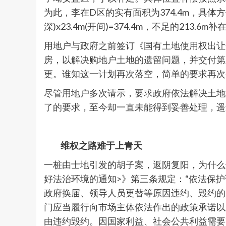
为此，李在D区的实有面积为374.4m，具
深)x23.4m(开间)=374.4m，不足的213.
用地户与政府之前签订《国有土地使用权出让
房，以解决购地户土地的遗留问题，并交付第
更。谁知这一计划再次落空，简单的要求再次变
尽管用地户多次请示，要求政府依法解决土地
了的要求，至今却一直未能得到妥善处理，遥
维权之路难于上青天
一桩由士地引发的胡子案，返阴复阳，为什么
好法治环境的通知>》第三条规定：“依法保
政府换届、领导人员更替等原因违约、毁约的
门应当履行向市场主体依法作出的政策承诺以
由违约毁约。因国家利益、社会公共利益需要