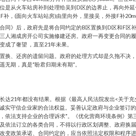
体方位是从火车站房补到处理给吴到D区的边界止，再向外延
6m补在F补，(面向火车站站房)由里向外，里接吴，外接F补20m(临街
合同》后，政府先是将合同约定的B区置换到D区和F区
三人湘成房开公司实施修建还房。政府一再变更合同的履
成了奢望 ，直至21年未果。
置换、还房的遗留问题。政府的处理方式却是久拖不决
遥无期，真是“盼君归期未有期”。
长达21年都没有结果。根据《最高人民法院发出<关于
护诚实守信企业家的合法权益。妥善认定政府与企业签订
，依法支持企业的合理诉求”。《优化营商环境条例》第
及依法订立的各类合同，不得以行政区划调整、政府换
改变政策承诺、合同约定的，应当依照法定权限和程序