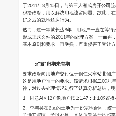
于2011年8月15日，与第三人湘成房开公
积给政府，用以解决用地遗留问题。故此，在
好之后的就地还房行为。
然而，这一等就长达8年，用地户一直在等待政
形成正式文件的2011年的处理方案。一而
基本原则和要求一再受损，严重侵害了受让方
盼“君”归期未有期
要求政府向用地户交付位于铜仁火车站北侧广场
这是用地户唯一的要求。该请求根据二00九
神，对过去处理情况进行了认真分析总结，明
1、同意A区12户购地户按1:1.47：1:1.09
2、李与吴在B区的土地为一份宗地合同，统一
子坳安置区，予以补足。具体位置补偿按照宗地合