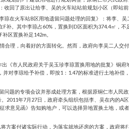
9号：收回了原出让给李、吴的火车站站前规划小区（即站
对李琼在火车站B区用地遗留问题处理的回复》：将李、吴二
补在F补。其中李琼占60%，置换到D区面积为374.4㎡，
F补区置换补足142m。
情合理，向着好的方面转化。然而，政府向李吴二人交付
李琼作出《市人民政府关于吴玉珍李琼置换用地的批复》铜府地
并对李琼给予补偿，即按1：1.47的标准进行土地补偿，将
站遗留问题的专项会议并形成处理方案，根据原铜仁市人民
号。2011年7月27日，政府牵头组织包括李、吴在内的
征求意见函》告知购地户，可以选择异地置换土地，或者
，已将方案付诸实际行动，为落实就地还房的方案，政府将