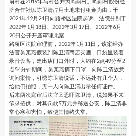
前村在2019年与村合并为屿前村。屿前村股份经
济合作社以陈卫清占用土地未付租金为由，于
2021年12月24日向路桥区法院起诉。法院分别于
2022年1月18日、2022年3月17日、2022年6月
20日公开开庭审理此案。
路桥区法院审理前，2022年1月11日，该案经办
法官吴某燕假装到陈卫清商店买酒，口袋里装着
录音设备，走出店门口外时，大约在2点49分至2
点54分钟期间，吴某燕摘下口罩，向陈卫清故意
询问案情，引诱陈卫清说话，不远处有几个人，
给他们拍照，无一人向陈卫清出示任何证件。
后来两次庭审后法官又恐吓陈卫清，说如果不来
笔录招供，对其罚款5万元并移送公安，陈卫清非
常心寒和害怕，致使其情绪失常。