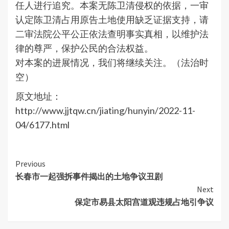
任人进行追究。本案无陈卫清侵权的依据，一审
认定陈卫清占用原告土地使用缺乏证据支持，请
二审法院公平公正依法查明事实真相，以维护法
律的尊严，保护公民的合法权益。
对本案的进展情况，我们将继续关注。（法治时
空）
原文地址：
http://www.jjtqw.cn/jiating/hunyin/2022-11-
04/6177.html
Continue
Previous
长春市一起强拆事件揭出的土地争议丑剧
Reading
Next
保定市易县太阳宫道观违规占地引争议