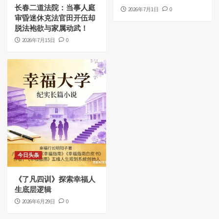
长春二道法院：当事人庭
2026年7月1日
0
审昏迷休克法官田开伍却
脱法袍欲与家属动武！
2026年7月15日
0
今日头条
《了凡四训》探索幸福人
生底层逻辑
2026年6月29日
0