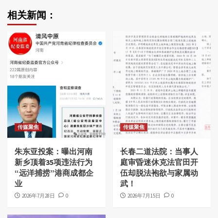
相关新闻：
传媒聚焦
传媒聚焦
朱东亚投案：曝出河南
长春二道法院：当事人
新乡顶着35项违法行为
庭审昏迷休克法官田开
“远洋捕捞”港商成都企
伍却脱法袍欲与家属动
业
武！
2026年7月28日
0
2026年7月15日
0