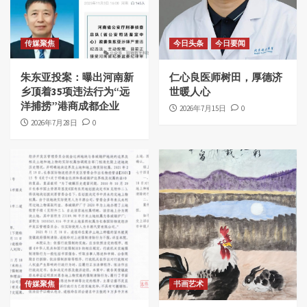
传媒聚焦
今日头条
今日要闻
朱东亚投案：曝出河南新
仁心良医师树田，厚德济
乡顶着35项违法行为“远
世暖人心
洋捕捞”港商成都企业
2026年7月15日
0
2026年7月28日
0
传媒聚焦
书画艺术