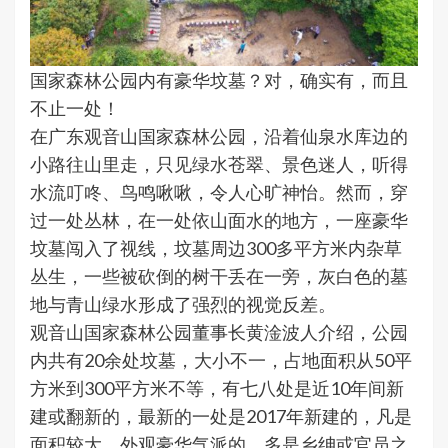
国家森林公园内有豪华坟墓？对，确实有，而且
不止一处！
在广东观音山国家森林公园，沿着仙泉水库边的
小路往山里走，只见绿水苍翠、景色迷人，听得
水流叮咚、鸟鸣啾啾，令人心旷神怡。然而，穿
过一处丛林，在一处依山面水的地方，一座豪华
坟墓闯入了视线，坟墓周边300多平方米内杂草
丛生，一些被砍倒的树干丢在一旁，灰白色的墓
地与青山绿水形成了强烈的视觉反差。
观音山国家森林公园董事长黄淦波人介绍，公园
内共有20余处坟墓，大小不一，占地面积从50平
方米到300平方米不等，有七八处是近10年间新
建或翻新的，最新的一处是2017年新建的，凡是
面积较大、外观豪华气派的，多是乡绅或官员之