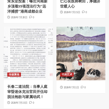
朱东亚投案：曝出河南新
仁心良医师树田，厚德济
乡顶着35项违法行为“远
世暖人心
洋捕捞”港商成都企业
2026年7月15日
0
2026年7月28日
0
传媒聚焦
书画艺术
长春二道法院：当事人庭
2026年7月1日
0
审昏迷休克法官田开伍却
脱法袍欲与家属动武！
2026年7月15日
0