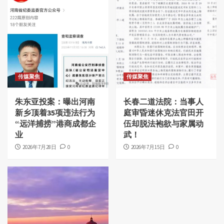
传媒聚焦
传媒聚焦
朱东亚投案：曝出河南
长春二道法院：当事人
新乡顶着35项违法行为
庭审昏迷休克法官田开
“远洋捕捞”港商成都企
伍却脱法袍欲与家属动
业
武！
2026年7月28日
0
2026年7月15日
0