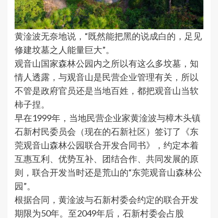
黄淦波无奈地说，“既然能把黑的说成白的，足见
修建坟墓之人能量巨大”。
观音山国家森林公园内之所以有这么多坟墓，知
情人透露，与观音山是民营企业管理有关，所以
不管是政府官员还是当地百姓，都把观音山当软
柿子捏。
早在1999年，当地民营企业家黄淦波与樟木头镇
石新村民委员会（现在的石新社区）签订了《东
莞观音山森林公园联合开发合同书》，约定本着
互惠互利、优势互补、团结合作、共同发展的原
则，联合开发当时还是荒山的“东莞观音山森林公
园”。
根据合同，黄淦波与石新村委会约定的联合开发
期限为50年。至2049年后，石新村委会占股