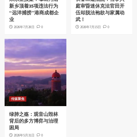
新乡顶着35项违法行为
庭审昏迷休克法官田开
“远洋捕捞”港商成都企
伍却脱法袍欲与家属动
业
武！
2026年7月28日
0
2026年7月15日
0
传媒聚焦
绿肺之殇：观音山毁林
背后的多方博弈与治理
困局
2026年5月31日
0