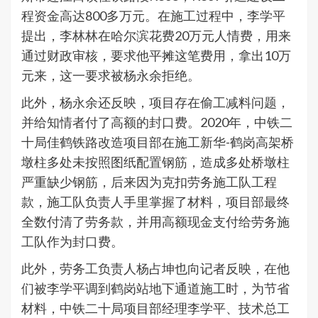
程资金高达800多万元。在施工过程中，李学平
提出，李林林在哈尔滨花费20万元人情费，用来
通过财政审核，要求他平摊这笔费用，拿出10万
元来，这一要求被杨永余拒绝。
此外，杨永余还反映，项目存在偷工减料问题，
并给知情者付了高额的封口费。2020年，中铁二
十局佳鹤铁路改造项目部在施工新华-鹤岗高架桥
墩柱多处未按照图纸配置钢筋，造成多处桥墩柱
严重缺少钢筋，后来因为克扣劳务施工队工程
款，施工队负责人手里掌握了材料，项目部最终
全数付清了劳务款，并用高额现金支付给劳务施
工队作为封口费。
此外，劳务工负责人杨占坤也向记者反映，在他
们被李学平调到鹤岗站地下通道施工时，为节省
材料，中铁二十局项目部经理李学平、技术总工