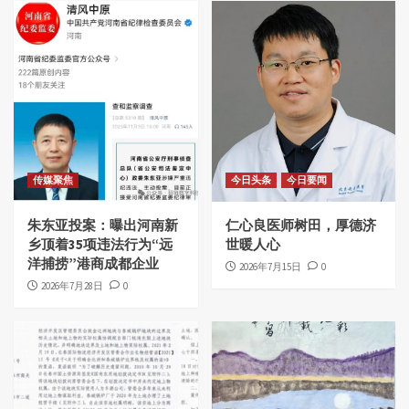
传媒聚焦
今日头条
今日要闻
朱东亚投案：曝出河南新
仁心良医师树田，厚德济
乡顶着35项违法行为“远
世暖人心
洋捕捞”港商成都企业
2026年7月15日
0
2026年7月28日
0