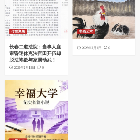
传媒聚焦
书画艺术
长春二道法院：当事人庭
2026年7月1日
0
审昏迷休克法官田开伍却
脱法袍欲与家属动武！
2026年7月15日
0