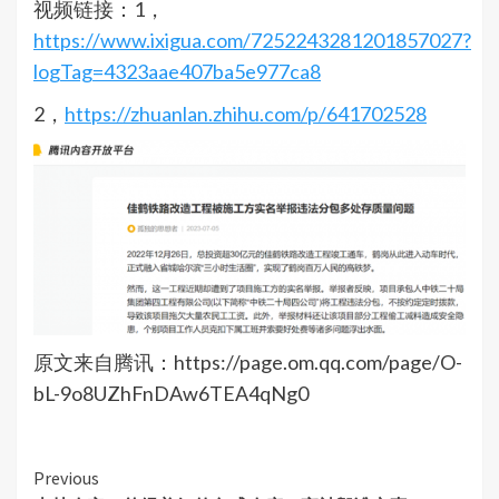
视频链接：1，
https://www.ixigua.com/7252243281201857027?
logTag=4323aae407ba5e977ca8
2，
https://zhuanlan.zhihu.com/p/641702528
原文来自腾讯：https://page.om.qq.com/page/O-
bL-9o8UZhFnDAw6TEA4qNg0
Continue
Previous