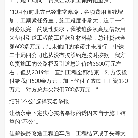
工，施工期间一切资金款项全额由他垫资。
“10月份时北方已经非常寒冷，各项费用直线增
加，工期紧任务重，施工难度非常大，迫于一个
月必须完工的硬性要求，我被迫多次高息借款用
来垫付引道工程的工程款和材料款，总计贷款金
额600多万元，结果他们的承诺并未履行，中铁
二十局四公司也从没有按照约定按时拨款，我方
负责施工的公路桥及引道总造价约3500万元左
右，但从2019年一直到工程全部结束，对方仅拨
付给我们500余万元，加上代付了农民工工资190
万元，对方总共欠我们700多万元。”
结算“不公”选择实名举报
让杨永余下定决心实名举报的诱因来自于施工结
算的“不公”。
佳鹤铁路改造工程通车后，工程结算成了头等大