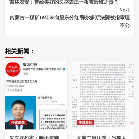
吉林农安：曾经美好的久盛农庄一夜被毁谁之责？
Reading
Next
内蒙古一煤矿16年未向股东分红 鄂尔多斯法院被指审理
不公
相关新闻：
传媒聚焦
传媒聚焦
朱东亚投案：曝出河南
长春二道法院：当事人