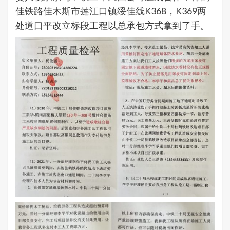
佳铁路佳木斯市莲江口镇绥佳线K368，K369两
处道口平改立标段工程以总承包方式拿到了手。