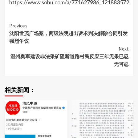
https://www.sohu.com/a/771627986_121883572
Continue
Previous
沈阳世茂广场案，两级法院超出诉求判决解除合同引发
Reading
强烈争议
Next
温州奥军建设非法采矿阻断道路村民反应三年无果已忍
无可忍
相关新闻：