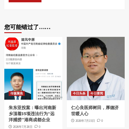
您可能错过了……
传媒聚焦
今日头条
今日要闻
朱东亚投案：曝出河南新
仁心良医师树田，厚德济
乡顶着35项违法行为“远
世暖人心
洋捕捞”港商成都企业
2026年7月15日
0
2026年7月28日
0