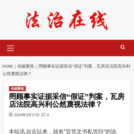
Skip
to
content
Primary
Menu
HOME
传媒聚焦
罔顾事实证据采信“假证”判案，瓦房店法院高兴利
公然蔑视法律？
传媒聚焦
罔顾事实证据采信“假证”判案，瓦房
店法院高兴利公然蔑视法律？
2024年4月17日
0
本站讯 自古以来，就有“官凭文书私凭印”的说