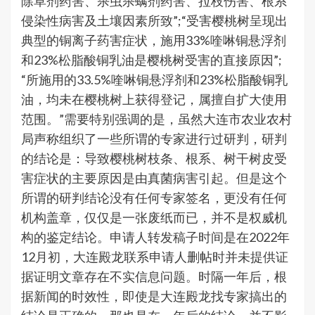
除草剂药害、杀虫杀螨剂药害、拉枝伤害、根系
侵染性病害及土壤因素所致”;“受害樱桃树呈现出
典型的铜离子药害症状，施用33%喹啉铜悬浮剂
和23%松脂酸铜乳油是樱桃树受害的直接原因”;
“所施用的33.5%喹啉铜悬浮剂和23%松脂酸铜乳
油，均未在樱桃树上获得登记，属擅自扩大使用
范围。”需要特别强调的是，虽然大连市农业农村
局声称组织了一些所谓的专家进行过研判，研判
的结论是：导致樱桃树枝条、根系、树干树皮受
害症状的主要原因是由真菌病害引起。但是这个
所谓的研判结论没有任何专家签名，更没有任何
机构盖章，仅仅是一张废纸而已，并不是权威机
构的鉴定结论。申请人转发稿子时间是在2022年
12月初，大连殿龙联系申请人删帖时并未提供证
据证明文章存在不实信息问题。时隔一年后，根
据新闻的时效性，即使是大连殿龙找专家搞出的