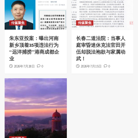
传媒聚焦
传媒聚焦
朱东亚投案：曝出河南
长春二道法院：当事人
新乡顶着35项违法行为
庭审昏迷休克法官田开
“远洋捕捞”港商成都企
伍却脱法袍欲与家属动
业
武！
2026年7月28日
0
2026年7月15日
0