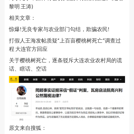
黎明 王涛)
相关文章：
惊爆!无良专家与农业部门勾结，欺骗农民!
打假人王海发帖质疑“上百亩樱桃树死亡”调查过
程 大连官方回应
关于樱桃树死亡，逐条驳斥大连农业农村局的谎
话、瞎话、空话
原文来自搜狐：