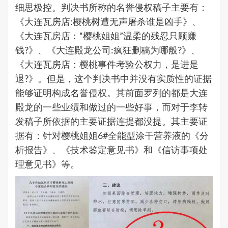
细思极控。判决书所称的名誉侵权稿子主要有：
《大连瓦房店:樱桃树遭无声屠杀谁是凶手》、
《大连瓦房店：“樱桃姐姐”温柔的残忍只顾赚
钱?》、《大连殿龙公司:疯狂删稿为哪般?》、
《大连瓦房店：樱桃事件考验公权力，是进是
退?》。但是，这个判决书中并没有实质性的证据
能够证明构成名誉侵权。其前面罗列的都是大连
殿龙的一些业绩和做过的一些好事，而对于李转
发稿子所依据的主要证据连提都没提。其主要证
据有：针对樱桃姐姐6#全能型涂干营养液的《分
析报告》、《技术鉴定意见书》和《信访事项处
理意见书》等。