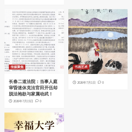
传媒聚焦
书画艺术
长春二道法院：当事人庭
2026年7月1日
0
审昏迷休克法官田开伍却
脱法袍欲与家属动武！
2026年7月15日
0