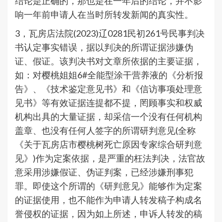
结论是正确的，那也是在一年后的结论，并不影
响一年前申请人在当时所转发新闻的真实性。
3，瓦房店法院(2023)辽0281民初261号民事判决
书认定事实错误，据以判决的所谓证据涉嫌伪
证、假证。该判决书对文章所依据的主要证据，
如：对樱桃姐姐6#全能型涂干营养液的《分析报
告》、《技术鉴定意见书》和《信访事项处理意
见书》等有效证据连提都不提，罔顾事实和权威
机构出具的大量证据，却采信一个没有任何机构
盖章、也没有任何人签字的所谓研判意见(全称
《关于瓦房店市樱桃树死亡原因专家综合研判意
见》)作为定案依据，是严重的枉法判决，法官故
意采用涉嫌假证、伪证判案，已经涉嫌刑事犯
罪。即使这个所谓的《研判意见》能够作为定案
的证据使用，也不能作为申请人转发稿子构成名
誉侵权的证据，因为如上所述，申诉人转发的稿