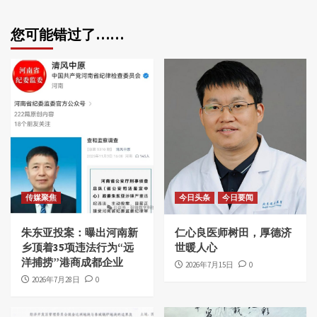
您可能错过了……
传媒聚焦
今日头条
今日要闻
朱东亚投案：曝出河南新
仁心良医师树田，厚德济
乡顶着35项违法行为“远
世暖人心
洋捕捞”港商成都企业
2026年7月15日
0
2026年7月28日
0