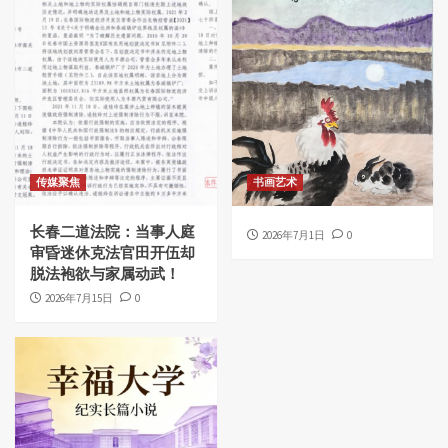
传媒聚焦
书画艺术
长春二道法院：当事人庭
2026年7月1日
0
审昏迷休克法官田开伍却
脱法袍欲与家属动武！
2026年7月15日
0