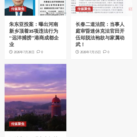
传媒聚焦
传媒聚焦
朱东亚投案：曝出河南
长春二道法院：当事人
新乡顶着35项违法行为
庭审昏迷休克法官田开
“远洋捕捞”港商成都企
伍却脱法袍欲与家属动
业
武！
2026年7月28日
0
2026年7月15日
0
传媒聚焦