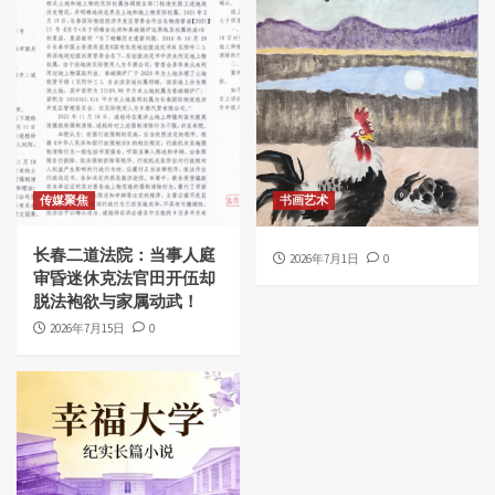
传媒聚焦
书画艺术
长春二道法院：当事人庭
2026年7月1日
0
审昏迷休克法官田开伍却
脱法袍欲与家属动武！
2026年7月15日
0