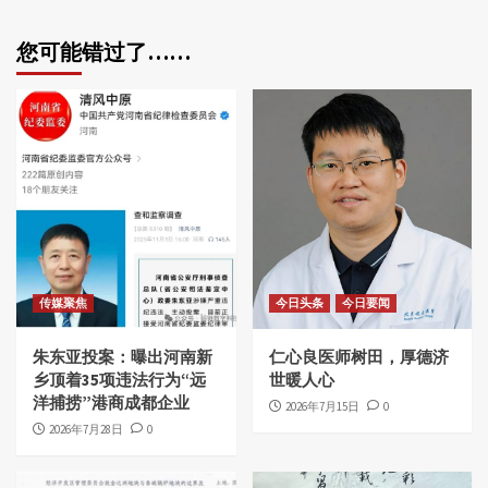
您可能错过了……
传媒聚焦
今日头条
今日要闻
朱东亚投案：曝出河南新
仁心良医师树田，厚德济
乡顶着35项违法行为“远
世暖人心
洋捕捞”港商成都企业
2026年7月15日
0
2026年7月28日
0