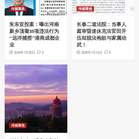
传媒聚焦
传媒聚焦
朱东亚投案：曝出河南
长春二道法院：当事人
新乡顶着35项违法行为
庭审昏迷休克法官田开
“远洋捕捞”港商成都企
伍却脱法袍欲与家属动
业
武！
2026年7月28日
0
2026年7月15日
0
传媒聚焦