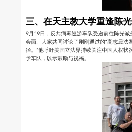
三、在天主教大学重逢陈光
9月19日，反共病毒巡游车队受邀前往陈光诚先生
会面。大家共同讨论了刚刚通过的“高志晟法
径。”他呼吁美国立法界持续关注中国人权状
予车队，以示鼓励与祝福。