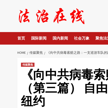
Skip
to
content
首页
国际新闻
国内新闻
社会万象
聚焦法
HOME
传媒聚焦
《向中共病毒索赔之路：一支巡游车队的
传媒聚焦
《向中共病毒索
（第三篇） 自
纽约