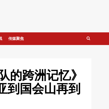
线
传媒聚焦
队的跨洲记忆》
亚到国会山再到