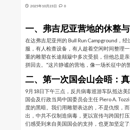
2025年10月23日
0
一、弗吉尼亚营地的休整与
在达弗吉尼亚州的 Bull Run Campg
服，有人检查设备，有人趁着空闲时间整理一路
重的雕塑在长途颠簸中多次受损，但他总是亲
拼回去。”这片静谧的营地，像一场长征中的
二、第一次国会山会晤：真
9月18日下午三点，反共病毒巡游车队抵达美国首都华
国会及行政当局中国委员会主任 Piero A.
度的黑暗。我们用雕塑表达的，不是仇恨，而是
出，中共不仅制造病毒，更以宣传与跨国打压
们感受到来自美国国会的支持，也更加坚定了