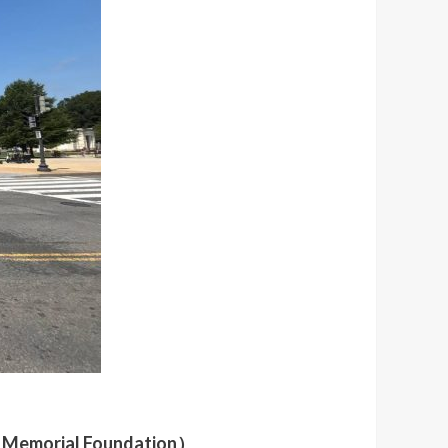
morial Foundation）
。