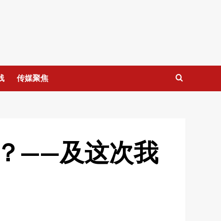
线
传媒聚焦
？——及这次我