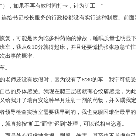
下午），如果不再有效时间打卡，计为旷工。”
，连给书记校长服务的行政楼都没有实行这种制度。前面
恢复，可能是因为吃多种药物的缘故，睡眠质量也明显下降
辆班车，我从6:10分就得起床，并且还要慌慌张张急急
次出事的概率。
班车。
的老师还没有放假时，因为没有了8:30的车，我宁可接
自己的身体感受。我现在爬三层楼就有心绞痛感觉，为
又给我开了瑞百安这种半月注射一剂的药物，并医嘱我
课或者领导检查实验室需要我早到的，我也克服困难坐最早
就直接按“旷工”而非“迟到”处理，可以说相当恣意。
，而是处心积虑地拿捏、驯服、伤害，甚至也不考虑自