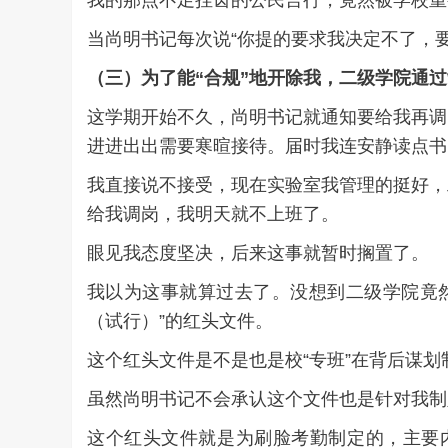
我的那点不足挂齿的公民言行，竟然被学校重
当尚明书记每次说“你提的要求我决定不了，
（
三
）
为了能“合规”地开除我
，
二级学院通过
这学期开始不久，尚明书记就通知要给我再调
进进出出需要寒暄接待。届时我连安静读点书
我直接说不接受，现在实验室我管理的挺好，
给我调岗，我明天就不上班了。
眼见我态度坚决，后来这事就暂时搁置了。
我以为这事就算过去了。没想到二级学院竟
（试行）”的红头文件。
这个红头文件是不是也是校“专班”在背后谋
虽然尚明书记不会承认这个文件也是针对我制
这个红头文件就是为刷脸考勤制定的，主要内容