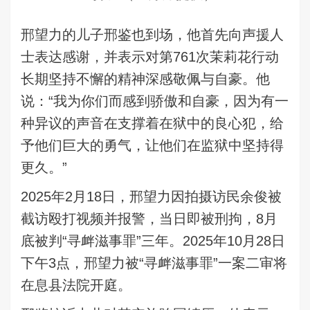
邢望力的儿子邢鉴也到场，他首先向声援人
士表达感谢，并表示对第761次茉莉花行动
长期坚持不懈的精神深感敬佩与自豪。他
说：“我为你们而感到骄傲和自豪，因为有一
种异议的声音在支撑着在狱中的良心犯，给
予他们巨大的勇气，让他们在监狱中坚持得
更久。”
2025年2月18日，邢望力因拍摄访民余俊被
截访殴打视频并报警，当日即被刑拘，8月
底被判“寻衅滋事罪”三年。2025年10月28日
下午3点，邢望力被“寻衅滋事罪”一案二审将
在息县法院开庭。