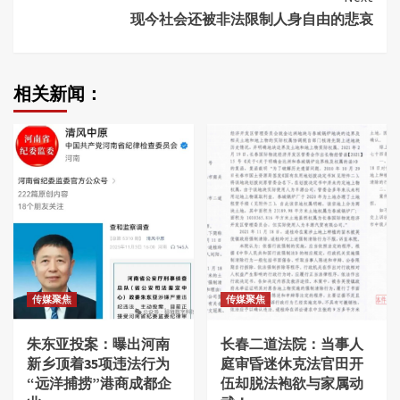
现今社会还被非法限制人身自由的悲哀
相关新闻：
传媒聚焦
传媒聚焦
朱东亚投案：曝出河南
长春二道法院：当事人
新乡顶着35项违法行为
庭审昏迷休克法官田开
“远洋捕捞”港商成都企
伍却脱法袍欲与家属动