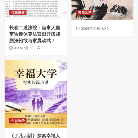
传媒聚焦
书画艺术
长春二道法院：当事人庭
2026年7月1日
0
审昏迷休克法官田开伍却
脱法袍欲与家属动武！
2026年7月15日
0
今日头条
《了凡四训》探索幸福人