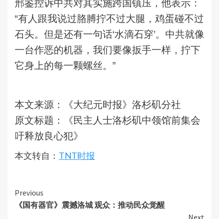
邢鉴控诉中共对其实施跨国镇压，他表示：
“有人跟我说过胳膊拧不过大腿，鸡蛋碰不过
石头。但是还有一句话‘水滴石穿’。中共就像
一台作恶的机器，我们要像扳手一样，拧下
它身上的每一颗螺丝。”
本文来源：《大纪元时报》洛杉矶分社
原文标题：《民主人士洛杉矶中领馆前集会
吁释放良心犯》
本文转自：
TNT时报
Continue
Previous
《国有器官》震撼洛城 观众：推动民众觉醒
Reading
Next