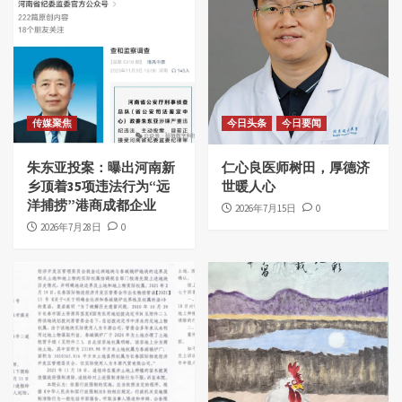
传媒聚焦
今日头条
今日要闻
朱东亚投案：曝出河南新
仁心良医师树田，厚德济
乡顶着35项违法行为“远
世暖人心
洋捕捞”港商成都企业
2026年7月15日
0
2026年7月28日
0