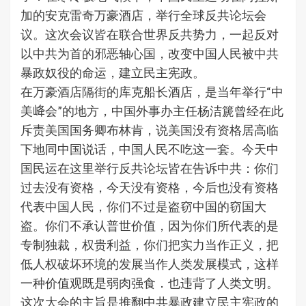
加的安克雷奇万豪酒店，举行全球反共论坛会
议。这次会议皆在联合世界反共势力，一起反对
以中共为首的邪恶轴心国，改变中国人民被中共
暴政奴役的命运，建立民主宪政。
在万豪酒店隔街的库克船长酒店，是当年举行“中
美𡶶会”的地方，中国外事办主任杨洁篪曾经在此
斥责美国国务卿布林肯，说美国没有资格居高临
下地同中国说话，中国人民不吃这一套。今天中
国民运在这里举行反共论坛皆在告诉中共：你们
过去没有资格，今天没有资格，今后也没有资格
代表中国人民，你们不过是盗窃中国的窃国大
盗。你们不承认普世价值，因为你们所代表的是
专制独裁，权贵利益，你们把实力当作正义，把
低人权破坏环境的发展当作人类发展模式，这样
一种价值观既是弱肉强食．也违背了人类文明。
这次大会的主旨是推翻中共暴政建立民主宪政的