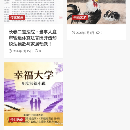
传媒聚焦
书画艺术
长春二道法院：当事人庭
2026年7月1日
0
审昏迷休克法官田开伍却
脱法袍欲与家属动武！
2026年7月15日
0
今日头条