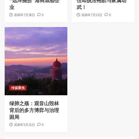
“远洋捕捞”港商成都企
伍却脱法袍欲与家属动
业
武！
2026年7月28日
0
2026年7月15日
0
传媒聚焦
绿肺之殇：观音山毁林
背后的多方博弈与治理
困局
2026年5月31日
0