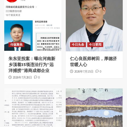
传媒聚焦
今日头条
今日要闻
朱东亚投案：曝出河南新
仁心良医师树田，厚德济
乡顶着35项违法行为“远
世暖人心
洋捕捞”港商成都企业
2026年7月15日
0
2026年7月28日
0