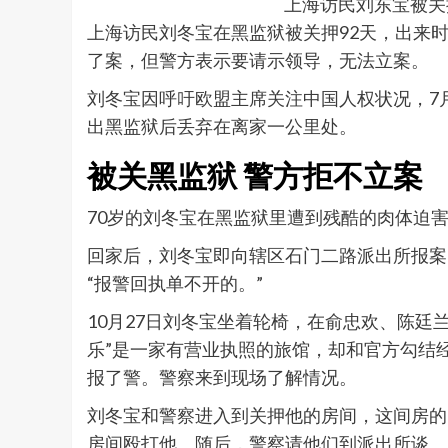
上海访民刘东宝被关
上海访民刘冬宝在黑监狱被关押92天，出来时
了案，但警方表示要请示领导，无法立案。
刘冬宝因呼吁欧盟主席关注中国人权状况，7月
出黑监狱后丢弃在离家一公里处。
被关黑监狱 警方拒不立案
70岁的刘冬宝在黑监狱里遭到残酷的肉体迫
回家后，刘冬宝即向辖区石门二路派出所报案
“报警回执单不开的。”
10月27日刘冬宝坐着轮椅，在俞忠欢、陈廷
乐”是一家有营业执照的旅馆，却和官方勾结
报了警。警察来到现场了解情况。
刘冬宝和警察进入到关押他的房间，这间房的
房间殴打他。随后，警察请他们到派出所谈。