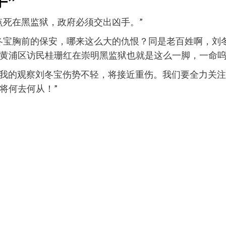
手”
点死在黑监狱，政府必须交出凶手。”
冬宝胸前的保安，哪来这么大的仇恨？同是老百姓啊，刘
黄浦区访民桂珊红在崇明黑监狱也就是这么一脚，一命呜
，以我的观察刘冬宝伤势不轻，将接近重伤。我们要全力关
将何去何从！”