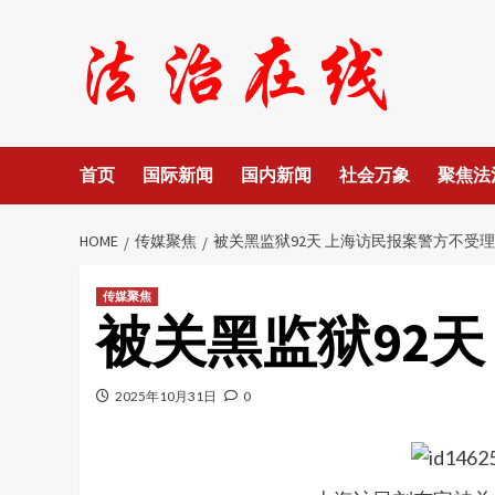
Skip
to
content
首页
国际新闻
国内新闻
社会万象
聚焦法
HOME
传媒聚焦
被关黑监狱92天 上海访民报案警方不受理
传媒聚焦
被关黑监狱92
2025年10月31日
0