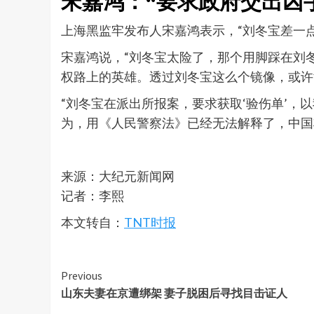
宋嘉鸿：“要求政府交出凶
上海黑监牢发布人宋嘉鸿表示，“刘冬宝差一
宋嘉鸿说，“刘冬宝太险了，那个用脚踩在刘
权路上的英雄。透过刘冬宝这么个镜像，或许
“刘冬宝在派出所报案，要求获取‘验伤单’
为，用《人民警察法》已经无法解释了，中国
来源：大纪元新闻网
记者：李熙
本文转自：
TNT时报
Continue
Previous
山东夫妻在京遭绑架 妻子脱困后寻找目击证人
Reading