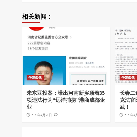
相关新闻：
传媒聚焦
传媒聚焦
朱东亚投案：曝出河南新乡顶着35
长春二
项违法行为“远洋捕捞”港商成都企
克法官
业
武！
2026年7月28日
0
2026年7