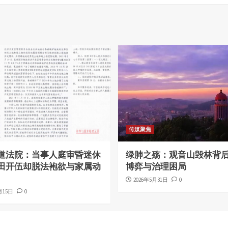
传媒聚焦
道法院：当事人庭审昏迷休
绿肺之殇：观音山毁林背
田开伍却脱法袍欲与家属动
博弈与治理困局
2026年5月31日
0
月15日
0