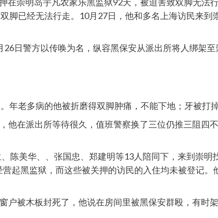
押在崇明岛宇凡农家乐黑监狱92天，被迫害致双脚无法
双脚已经无法行走。10月27日，他和多名上海访民来到
26日警方以传唤为名，纵容黑保安从派出所将人绑架至崇
害。年老多病的他被折磨得双脚肿痛，不能下地；牙被打
，他在派出所等待很久，值班警察换了三位仍推三阻四
兰、陈美华、、张国忠、郑建明等13人陪同下，来到崇明找
经营起黑监狱，而这些被关押的访民的入住均未被登记。
窗户被木板封死了，他说在房间里被黑保安群殴，有时