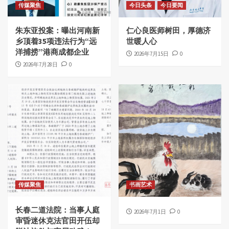
传媒聚焦
今日头条
今日要闻
朱东亚投案：曝出河南新
仁心良医师树田，厚德济
乡顶着35项违法行为“远
世暖人心
洋捕捞”港商成都企业
2026年7月15日
0
2026年7月28日
0
传媒聚焦
书画艺术
长春二道法院：当事人庭
2026年7月1日
0
审昏迷休克法官田开伍却