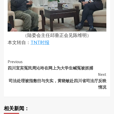
（陆委会主任邱垂正会见陈维明）
本文转自：
TNT时报
Continue
Previous
四川宜宾冤民周沁玲在网上为大学生喊冤被抓捕
Reading
Next
司法处理被指敷衍与失实，黄晓敏赴四川省司法厅反映
情况
相关新闻：