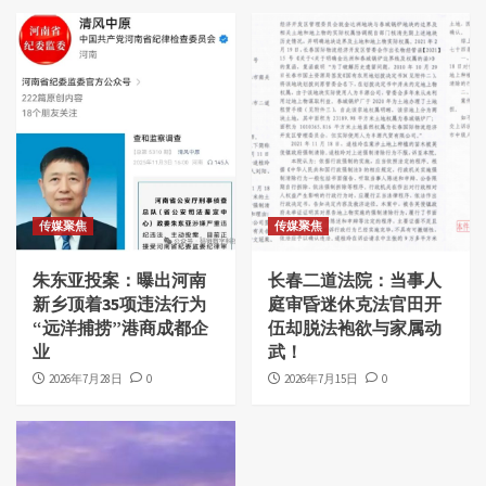
传媒聚焦
传媒聚焦
朱东亚投案：曝出河南
长春二道法院：当事人
新乡顶着35项违法行为
庭审昏迷休克法官田开
“远洋捕捞”港商成都企
伍却脱法袍欲与家属动
业
武！
2026年7月28日
0
2026年7月15日
0