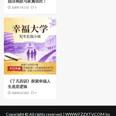
脱法袍欲与家属动武！
2026年7月15日
0
今日头条
《了凡四训》探索幸福人
生底层逻辑
2026年6月29日
0
Copyright © All rights reserved.
|
WWW.FZZXTV.COM
by