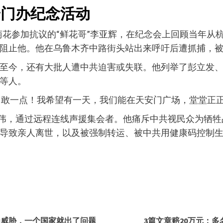
安门办纪念活动
色菊花参加抗议的“鲜花哥”李亚辉，在纪念会上回顾当年
阻止他。他在乌鲁木齐中路街头站出来呼吁后遭抓捕，被
至今，还有大批人遭中共迫害或失联。他列举了彭立发
等人。
要勇敢一点！我希望有一天，我们能在天安门广场，堂堂正
嘉伟，通过远程连线声援集会者。他痛斥中共视民众为牺
导致亲人离世，以及被强制转运、被中共用健康码控制
为威胁，一个国家就出了问题
3篇文章赔20万元：