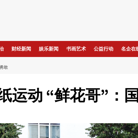
治
财经新闻
娱乐新闻
书画艺术
公益行动
名企在
要勇敢
纸运动 “鲜花哥”：