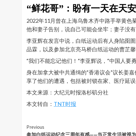
“鲜花哥”：盼有一天在天
2022年11月曾在上海乌鲁木齐中路手举黄
他和妻子告别，说自己可能会坐牢；妻子没有
李亚辉在发言中说，白纸运动后有人身陷囹圄
品霖，以及参加北京亮马桥白纸运动的曹芷馨
“我们不能忘记他们！”李亚辉说，“中国人
身在加拿大被中共通缉的“香港议会”议长姜
享了他们的遭遇，包括被封锁在家、医疗延误
本文来源：大纪元时报洛杉矶分社
本文转自：
TNT时报
Continue
Previous
参加白纸运动纪念三周年有感——当正常生活被视