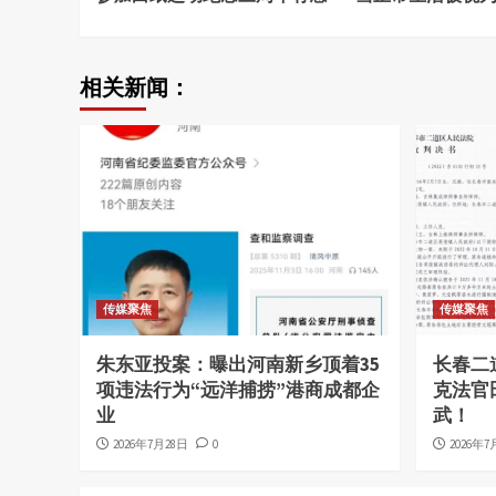
Reading
相关新闻：
传媒聚焦
传媒聚焦
朱东亚投案：曝出河南新乡顶着35
长春二
项违法行为“远洋捕捞”港商成都企
克法官
业
武！
2026年7月28日
0
2026年7