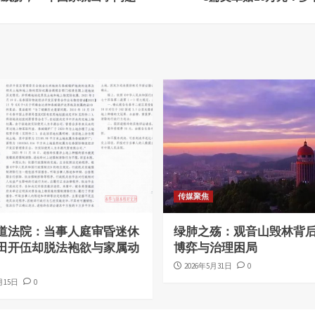
传媒聚焦
道法院：当事人庭审昏迷休
绿肺之殇：观音山毁林背
田开伍却脱法袍欲与家属动
博弈与治理困局
2026年5月31日
0
月15日
0