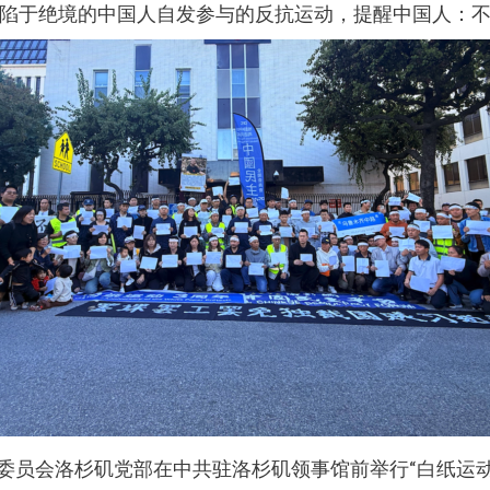
陷于绝境的中国人自发参与的反抗运动，提醒中国人：
党全国委员会洛杉矶党部在中共驻洛杉矶领事馆前举行“白纸运