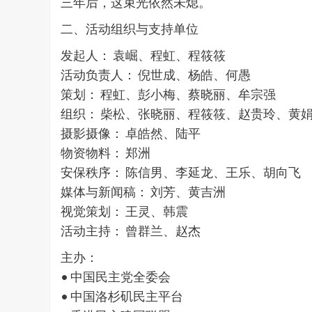
三年后，这束光依然未熄。
二、活动组织与支持单位
发起人： 袁崛、程虹、程筱筱
活动负责人： 倪世成、杨皓、何愚
策划： 程虹、彭小梅、蔡晓丽、牟宗强
组织： 柴松、张晓丽、程筱筱、赵贵玲、黄
摄影摄像： 卓皓然、陆平
物资物料： 郑洲
安保秩序： 陈信男、李延龙、王乐、胡向飞
媒体与新闻稿： 刘芳、黄吉洲
视觉策划： 王灵、韩震
活动主持： 曾群兰、赵杰
主办：
• 中国民主党全委会
• 中国洛杉矶民主平台