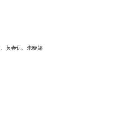
娟、黄春远、朱晓娜