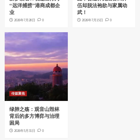
“远洋捕捞”港商成都企
伍却脱法袍欲与家属动
业
武！
2026年7月28日
0
2026年7月15日
0
传媒聚焦
绿肺之殇：观音山毁林
背后的多方博弈与治理
困局
2026年5月31日
0