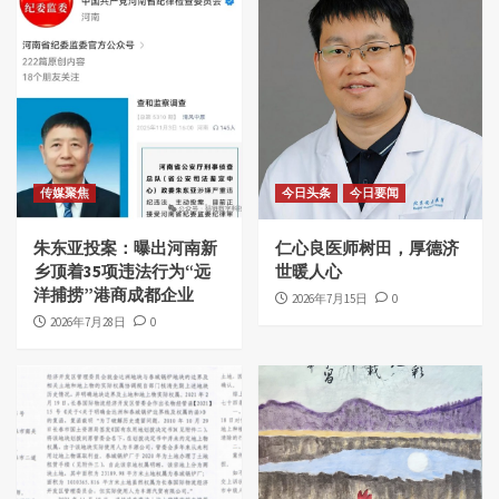
传媒聚焦
今日头条
今日要闻
朱东亚投案：曝出河南新
仁心良医师树田，厚德济
乡顶着35项违法行为“远
世暖人心
洋捕捞”港商成都企业
2026年7月15日
0
2026年7月28日
0