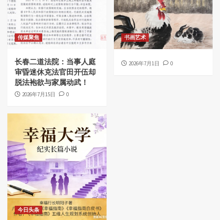
传媒聚焦
书画艺术
长春二道法院：当事人庭
2026年7月1日
0
审昏迷休克法官田开伍却
脱法袍欲与家属动武！
2026年7月15日
0
今日头条