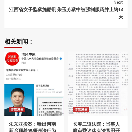
Next
江西省女子监狱施酷刑 朱玉芳狱中被强制服药并上铐14
天
相关新闻：
传媒聚焦
传媒聚焦
朱东亚投案：曝出河南
长春二道法院：当事人
新乡顶着35项违法行为
庭审昏迷休克法官田开