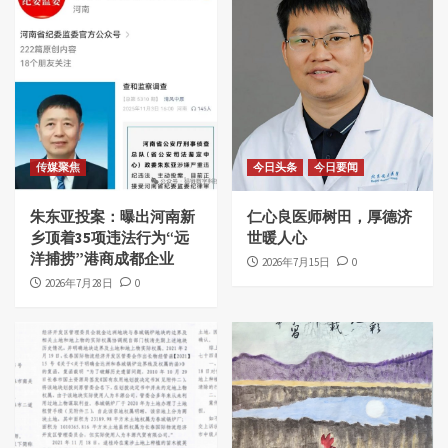
传媒聚焦
今日头条
今日要闻
朱东亚投案：曝出河南新
仁心良医师树田，厚德济
乡顶着35项违法行为“远
世暖人心
洋捕捞”港商成都企业
2026年7月15日
0
2026年7月28日
0