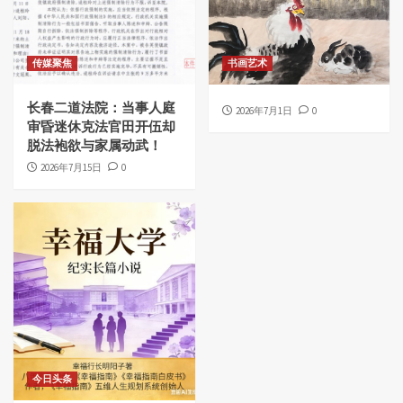
传媒聚焦
书画艺术
长春二道法院：当事人庭
2026年7月1日
0
审昏迷休克法官田开伍却
脱法袍欲与家属动武！
2026年7月15日
0
今日头条