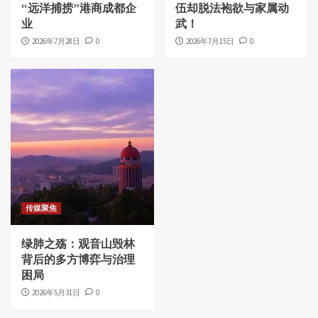
“远洋捕捞”港商成都企
伍却脱法袍欲与家属动
业
武！
2026年7月28日
0
2026年7月15日
0
传媒聚焦
绿肺之殇：观音山毁林
背后的多方博弈与治理
困局
2026年5月31日
0