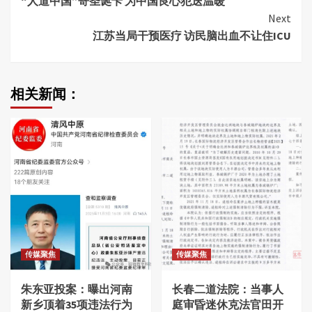
“人道中国”寄圣诞卡 为中国良心犯送温暖
Reading
Next
江苏当局干预医疗 访民脑出血不让住ICU
相关新闻：
传媒聚焦
传媒聚焦
朱东亚投案：曝出河南
长春二道法院：当事人
新乡顶着35项违法行为
庭审昏迷休克法官田开