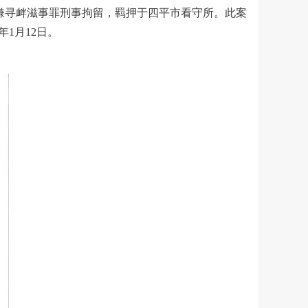
嫌寻衅滋事罪刑事拘留，羁押于四平市看守所。此案
年
1
月
12
日。