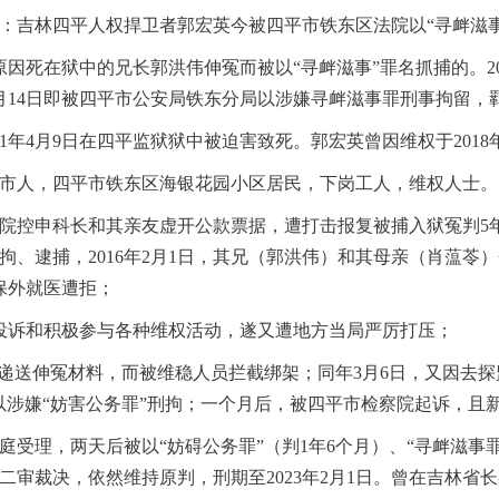
：吉林四平人权捍卫者郭宏英今被四平市铁东区法院以
“
寻衅滋
因死在狱中的兄长郭洪伟伸冤而被以“寻衅滋事”罪名抓捕的。
2
月
14
日即被四平市公安局铁东分局以涉嫌寻衅滋事罪刑事拘留，
1
年
4
月
9
日在四平监狱狱中被迫害致死。郭宏英曾因维权于
2018
市人，四平市铁东区海银花园小区居民，下岗工人，维权人士。
院控申科长和其亲友虚开公款票据，遭打击报复被捕入狱冤判
5
拘、逮捕，
2016
年
2
月
1
日，其兄（郭洪伟）和其母亲（肖蕰苓）
保外就医遭拒；
投诉和积极参与各种维权活动，遂又遭地方当局严厉打压；
表递送伸冤材料，而被维稳人员拦截绑架；同年
3
月
6
日，又因去探
以涉嫌“妨害公务罪”刑拘；一个月后，被四平市检察院起诉，且新
庭受理，两天后被以“妨碍公务罪”（判
1
年
6
个月）、“寻衅滋事罪
二审裁决，依然维持原判，刑期至
2023
年
2
月
1
日。曾在吉林省长