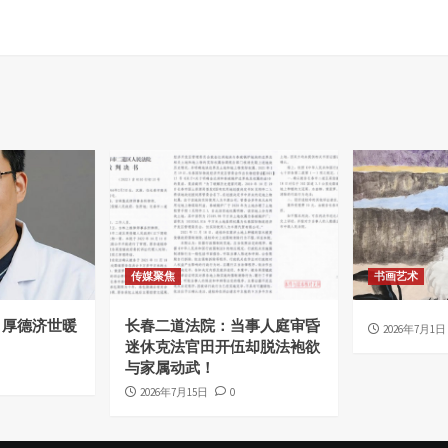
传媒聚焦
书画艺术
，厚德济世暖
长春二道法院：当事人庭审昏
2026年7月1日
迷休克法官田开伍却脱法袍欲
与家属动武！
2026年7月15日
0