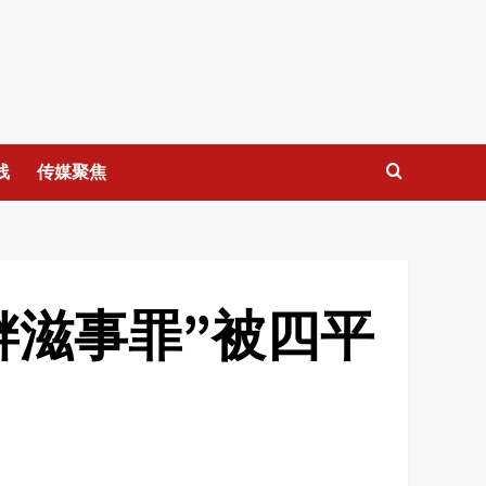
线
传媒聚焦
衅滋事罪”被四平