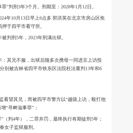
事罪
”
判刑
3
年
3
个月。刑期至：
2028
年
1
月
12
日。
024
年
10
月
13
日早上
6
点多 郭洪英在北京市房山区焦
羁押于四平市看守所。
年被判刑
5
年，
2023
年刑满出狱。
年；其兄不服，出狱后随多次携母一同进京上访投
分别被吉林省四平市铁东区法院枉法重判
13
年和
6
监看望其兄，而被四平市警方以“越级上访，殴打他
增“寻衅滋事罪”；
”（判
4
年），二罪并罚，最终执行有期徒刑
5
年；
春女子监狱服刑。