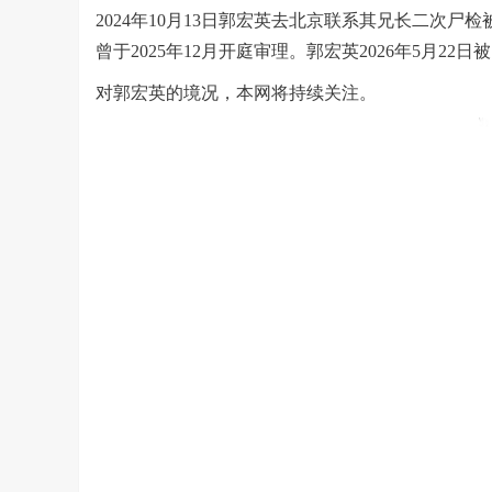
2024
年
10
月
13
日郭宏英去北京联系其兄长二次尸检
曾于
2025
年
12
月开庭审理。郭宏英
2026
年
5
月
22
日被
对郭宏英的境况，本网将持续关注。