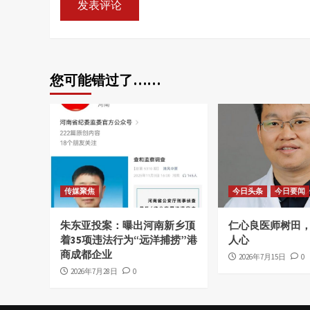
您可能错过了……
传媒聚焦
今日头条
今日要闻
朱东亚投案：曝出河南新乡顶
仁心良医师树田
着35项违法行为“远洋捕捞”港
人心
商成都企业
2026年7月15日
0
2026年7月28日
0