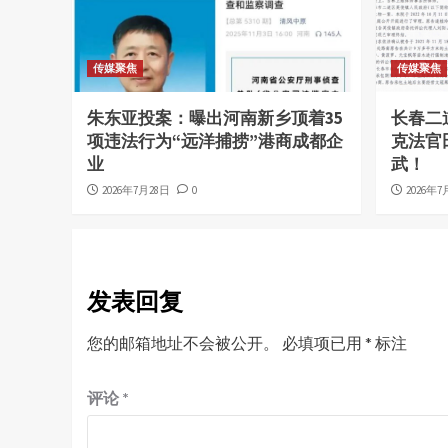
传媒聚焦
传媒聚焦
朱东亚投案：曝出河南新乡顶着35
长春二
项违法行为“远洋捕捞”港商成都企
克法官
业
武！
2026年7月28日
0
2026年7
发表回复
您的邮箱地址不会被公开。
必填项已用
*
标注
评论
*