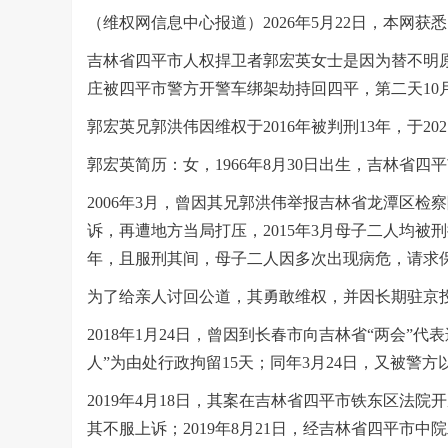
（维权网信息中心报道）
2026
年
5
月
22
日，本网获悉
吉林省四平市人权捍卫者郭宏英女士是因为替不明原
庄被四平市警方开警车绑架劫持回四平，第二天
10
郭宏英兄郭洪伟因维权于
2016
年被判刑
13
年，于
202
郭宏英简历：女，
1966
年
8
月
30
日出生，吉林省四平
2006
年
3
月，曾因其兄郭洪伟举报吉林省龙潭区检察
诉，再遭地方当局打压，
2015
年
3
月母子二人均被刑
年，且服刑其间，母子二人因多次出现病危，请求
为了给亲人讨回公道，其勇敢维权，并因长期驻京
2018
年
1
月
24
日，曾因到长春市向吉林省“两会”代
人”为由处行政拘留
15
天；同年
3
月
24
日，又被警方
2019
年
4
月
18
日，其案在吉林省四平市铁东区法院开
其不服上诉；
2019
年
8
月
21
日，经吉林省四平市中院