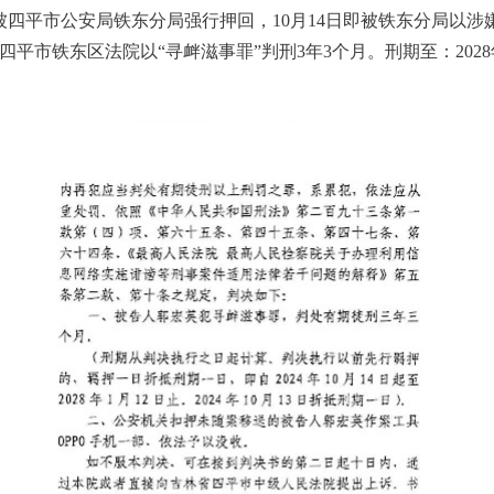
被四平市公安局铁东分局强行押回，
10
月
14
日即被铁东分局以涉
四平市铁东区法院以
“
寻衅滋事罪
”
判刑
3
年
3
个月。刑期至：
2028