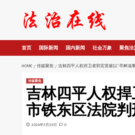
Skip
to
content
首页
国际新闻
国内新闻
社会万象
聚焦法
HOME
传媒聚焦
吉林四平人权捍卫者郭宏英被以“寻衅滋事
传媒聚焦
吉林四平人权捍
市铁东区法院判
2026年5月23日
0