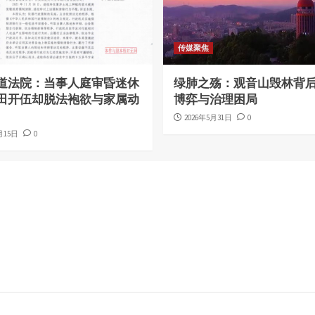
传媒聚焦
道法院：当事人庭审昏迷休
绿肺之殇：观音山毁林背
田开伍却脱法袍欲与家属动
博弈与治理困局
2026年5月31日
0
月15日
0