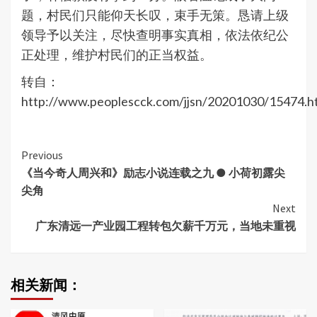
题，村民们只能仰天长叹，束手无策。恳请上级
领导予以关注，尽快查明事实真相，依法依纪公
正处理，维护村民们的正当权益。
转自：
http://www.peoplescck.com/jjsn/20201030/15474.h
Continue
Previous
《当今奇人周兴和》励志小说连载之九 ● 小荷初露尖
Reading
尖角
Next
广东清远一产业园工程转包欠薪千万元，当地未重视
相关新闻：