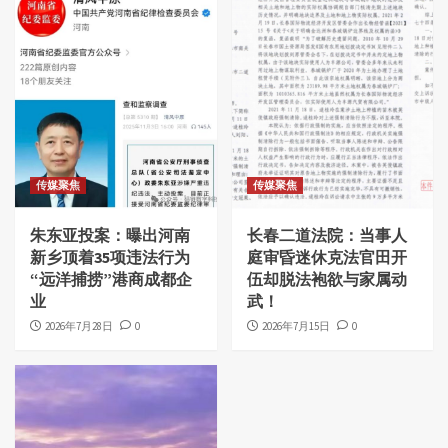
传媒聚焦
传媒聚焦
朱东亚投案：曝出河南
长春二道法院：当事人
新乡顶着35项违法行为
庭审昏迷休克法官田开
“远洋捕捞”港商成都企
伍却脱法袍欲与家属动
业
武！
2026年7月28日
0
2026年7月15日
0