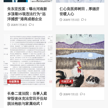
朱东亚投案：曝出河南新
仁心良医师树田，厚德济
乡顶着35项违法行为“远
世暖人心
洋捕捞”港商成都企业
2026年7月15日
0
2026年7月28日
0
传媒聚焦
书画艺术
长春二道法院：当事人庭
2026年7月1日
0
审昏迷休克法官田开伍却
脱法袍欲与家属动武！