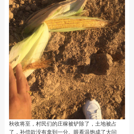
秋收将至，村民们的庄稼被铲除了，土地被占
了，补偿款没有拿到一分。眼看温饱成了大问