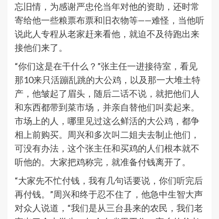
忘旧情，为感谢严忠伦当年对他的资助，还时常
寄给他一些粮票布票和旧衣物等——难怪，当他听
说此人专程从老家赶来看他，就迫不及待跑出来
接他们来了。
“你们这是在干什么？”张主任一进接待室，看见
那10来只活蹦乱跳的大公鸡，以及那一大堆土特
产，他皱起了眉头，随后二话不说，就把他们人
和东西都带到菜市场，并亲自替他们叫卖起来。
市场上的人，哪里见过这么鲜活的大公鸡，都争
相上前购买。周兴和多次叫二姐夫去制止他们，
可没有办法，这个张主任和买鸡的人们根本就不
听他的。大家把鸡称完，就准备付钱离开了。
“大家先不忙付钱，我有几句话要说，你们听完后
再付钱。”周兴和终于忍不住了，他急中生智大声
对众人说道，“我们是从三台县来的农民，我们老