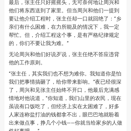
最后，张主任只好摇摇头，无可奈何地让周兴和
他们将东西送到了家里。但当周兴和他们一提到
要让他介绍工程时，张主任却一口就回绝了：“乡
亲们有什么困难，在力所能及的情况下，我一定
帮忙。但，介绍工程这个事，是有严格纪律规定
的，你们不要让我为难。”
无论周兴和他们好说歹说，张主任绝不答应违背
他的工作原则。
“张主任，其实我们也不想为难你。我知道你是怕
我们把事情搞砸了，给你带来影响。”夜已经很深
了，周兴和见张主任始终不开口，他最后充满感
情地对他说道，“你知道，我们山里的农民，现在
虽说有口饭吃了，但经济上实在太困难了，好多
人家连称盐打油的钱都拿不出，眼巴巴地就盼着
出来做点事，挣几个小钱——你就当给家乡的人做
件好事吧……”