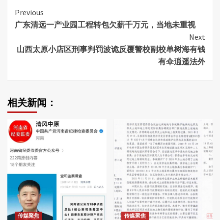
Continue
Previous
广东清远一产业园工程转包欠薪千万元，当地未重视
Reading
Next
山西太原小店区刑事判罚波诡反覆警校副校单树海有钱
有伞逍遥法外
相关新闻：
传媒聚焦
传媒聚焦