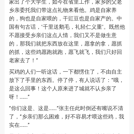
家出了个大学生，如今在省里工作，家乡的父老
乡亲委托我们带这点礼物来看他。鸡是自家养
的，狗也是自家喂的，干豇豆也是自家产的。中
国有句古话，‘千里送鹅毛，礼轻仁义重’。既然他
不愿接受乡亲们这点人情，我们又不是做生意
的，那我们就把东西放在这里，愿拿的拿，愿抓
的抓，这些鸡愿跑就跑，愿飞就飞，我们只好回
老家去了！”
买鸡的人们一听这话，一下都愣住了，不由自主
放下了手里的东西。停了停，有人说话了：“哦，
是这么回事！这个人原来进了城就不认乡亲了
呀！……”
“你们这是、这是……”张主任此时倒还有嘴说不清
了，“乡亲们那么困难，好不容易才喂这些鸡，我
实在……”