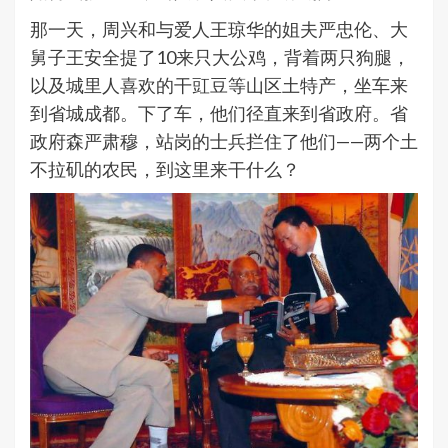
那一天，周兴和与爱人王琼华的姐夫严忠伦、大
舅子王安全提了10来只大公鸡，背着两只狗腿，
以及城里人喜欢的干豇豆等山区土特产，坐车来
到省城成都。下了车，他们径直来到省政府。省
政府森严肃穆，站岗的士兵拦住了他们——两个土
不拉矶的农民，到这里来干什么？