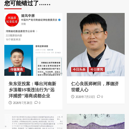
您可能错过了……
传媒聚焦
今日头条
今日要闻
朱东亚投案：曝出河南新
仁心良医师树田，厚德济
乡顶着35项违法行为“远
世暖人心
洋捕捞”港商成都企业
2026年7月15日
0
2026年7月28日
0