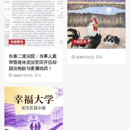
传媒聚焦
书画艺术
长春二道法院：当事人庭
2026年7月1日
0
审昏迷休克法官田开伍却
脱法袍欲与家属动武！
2026年7月15日
0