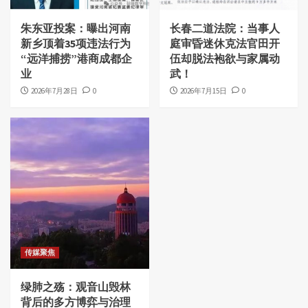
朱东亚投案：曝出河南
长春二道法院：当事人
新乡顶着35项违法行为
庭审昏迷休克法官田开
“远洋捕捞”港商成都企
伍却脱法袍欲与家属动
业
武！
2026年7月28日
0
2026年7月15日
0
传媒聚焦
绿肺之殇：观音山毁林
背后的多方博弈与治理