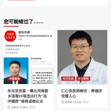
您可能错过了……
传媒聚焦
今日头条
今日要闻
朱东亚投案：曝出河南新
仁心良医师树田，厚德济
乡顶着35项违法行为“远
世暖人心
洋捕捞”港商成都企业
2026年7月15日
0
2026年7月28日
0