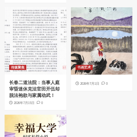
传媒聚焦
书画艺术
长春二道法院：当事人庭
2026年7月1日
0
审昏迷休克法官田开伍却
脱法袍欲与家属动武！
2026年7月15日
0