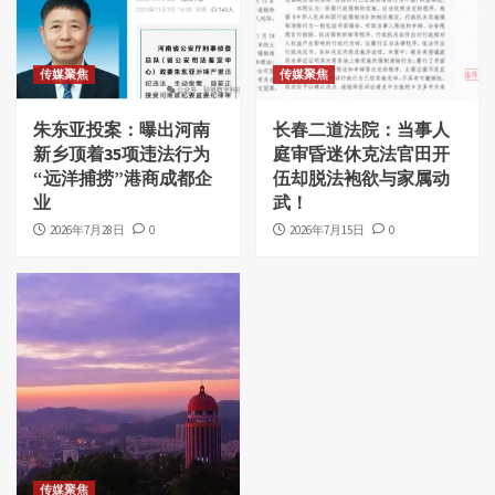
传媒聚焦
传媒聚焦
朱东亚投案：曝出河南
长春二道法院：当事人
新乡顶着35项违法行为
庭审昏迷休克法官田开
“远洋捕捞”港商成都企
伍却脱法袍欲与家属动
业
武！
2026年7月28日
0
2026年7月15日
0
传媒聚焦