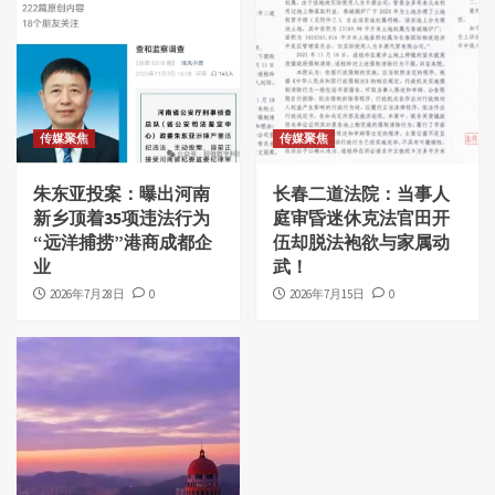
传媒聚焦
传媒聚焦
朱东亚投案：曝出河南
长春二道法院：当事人
新乡顶着35项违法行为
庭审昏迷休克法官田开
“远洋捕捞”港商成都企
伍却脱法袍欲与家属动
业
武！
2026年7月28日
0
2026年7月15日
0