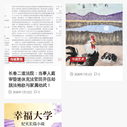
传媒聚焦
书画艺术
长春二道法院：当事人庭
2026年7月1日
0
审昏迷休克法官田开伍却
脱法袍欲与家属动武！
2026年7月15日
0