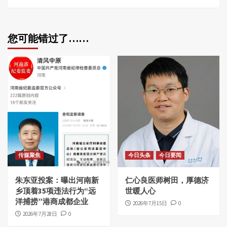
您可能错过了……
传媒聚焦
今日头条
今日要闻
朱东亚投案：曝出河南新
仁心良医师树田，厚德济
乡顶着35项违法行为“远
世暖人心
洋捕捞”港商成都企业
2026年7月15日
0
2026年7月28日
0