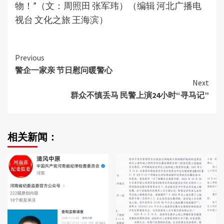
物！”（文：周照田 张军玮）（编辑 河北广播电
视台 文化之旅 王海滨）
Continue
Previous
警企一家亲 节日慰问暖警心
Reading
Next
群众不慎丢马 民警上演24小时“寻马记”
相关新闻：