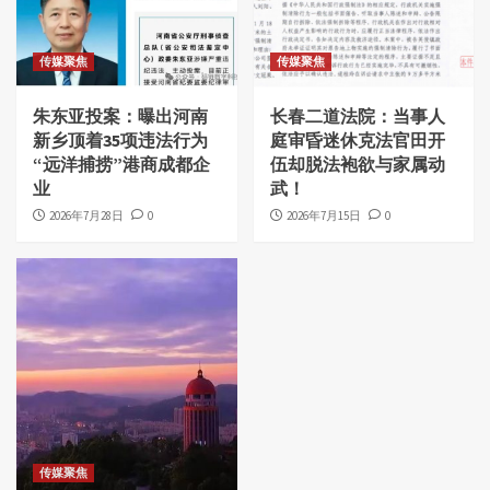
传媒聚焦
传媒聚焦
朱东亚投案：曝出河南
长春二道法院：当事人
新乡顶着35项违法行为
庭审昏迷休克法官田开
“远洋捕捞”港商成都企
伍却脱法袍欲与家属动
业
武！
2026年7月28日
0
2026年7月15日
0
传媒聚焦