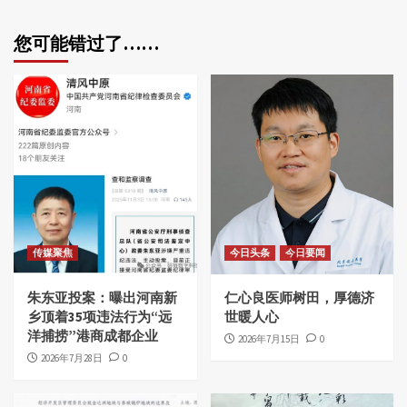
您可能错过了……
传媒聚焦
今日头条
今日要闻
朱东亚投案：曝出河南新
仁心良医师树田，厚德济
乡顶着35项违法行为“远
世暖人心
洋捕捞”港商成都企业
2026年7月15日
0
2026年7月28日
0