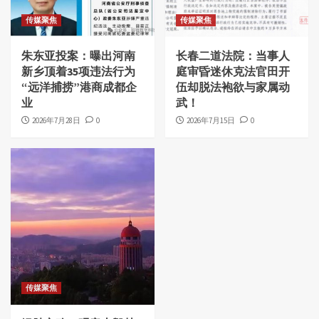
传媒聚焦
传媒聚焦
朱东亚投案：曝出河南
长春二道法院：当事人
新乡顶着35项违法行为
庭审昏迷休克法官田开
“远洋捕捞”港商成都企
伍却脱法袍欲与家属动
业
武！
2026年7月28日
0
2026年7月15日
0
传媒聚焦