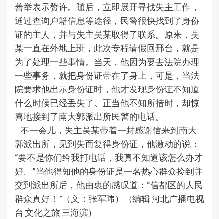
善举表示赞许。随后，立即展开寻找失主工作，
通过查询户籍信息等途径，民警很快找到了身份
证的主人，并与失主吴某取得了联系。原来，吴
某一直在外地上班，此次专程请假回邢台，就是
为了处理一些事情。当天，他因为要去法院办理
一些事务，就把身份证带在了身上，可是，当法
院要求他出示身份证时，他才发现身份证不知道
什么时候已经丢失了。正当他不知所措时，却惊
喜地接到了南大郭派出所民警的电话。
不一会儿，失主吴某带着一封感谢信来到南大
郭派出所，见到失而复得身份证，他激动的说：
“要不是你们给我打电话，我真不知道该怎么办才
好。”当他得知他的身份证是一名热心群众捡到并
交到派出所后，他由衷的感叹道：“信都区的人民
群众真好！”（文：张军玮）（编辑 河北广播电视
台 文化之旅 王海滨）