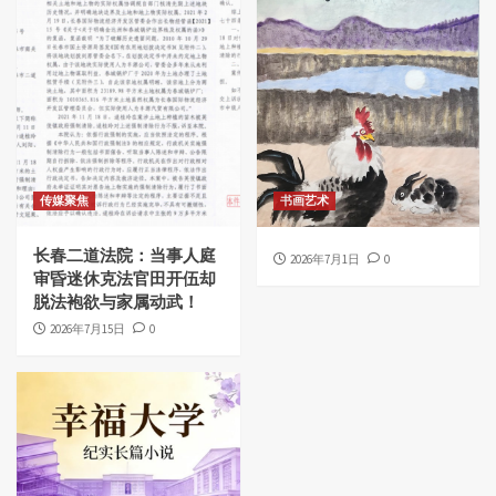
传媒聚焦
书画艺术
长春二道法院：当事人庭
2026年7月1日
0
审昏迷休克法官田开伍却
脱法袍欲与家属动武！
2026年7月15日
0