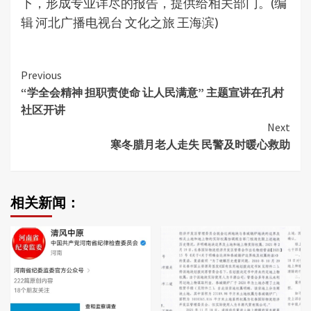
下，形成专业详尽的报告，提供给相关部门。(编
辑 河北广播电视台 文化之旅 王海滨)
Continue
Previous
“学全会精神 担职责使命 让人民满意” 主题宣讲在孔村
Reading
社区开讲
Next
寒冬腊月老人走失 民警及时暖心救助
相关新闻：