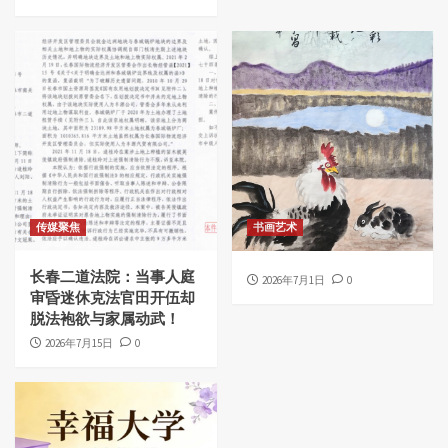
传媒聚焦
书画艺术
长春二道法院：当事人庭
2026年7月1日
0
审昏迷休克法官田开伍却
脱法袍欲与家属动武！
2026年7月15日
0