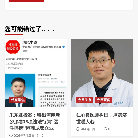
您可能错过了……
传媒聚焦
今日头条
今日要闻
朱东亚投案：曝出河南新
仁心良医师树田，厚德济
乡顶着35项违法行为“远
世暖人心
洋捕捞”港商成都企业
2026年7月15日
0
2026年7月28日
0