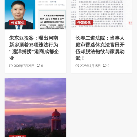
传媒聚焦
传媒聚焦
朱东亚投案：曝出河南
长春二道法院：当事人
新乡顶着35项违法行为
庭审昏迷休克法官田开
“远洋捕捞”港商成都企
伍却脱法袍欲与家属动
业
武！
2026年7月28日
0
2026年7月15日
0