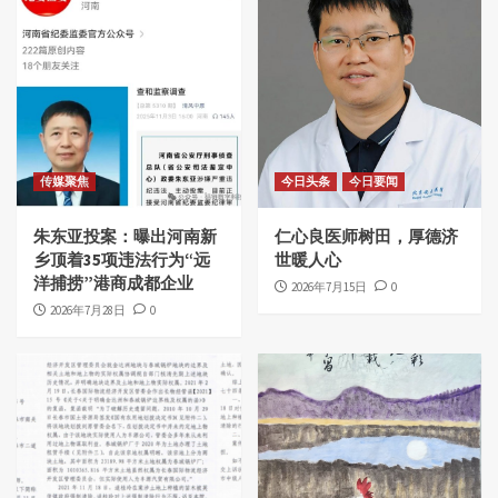
传媒聚焦
今日头条
今日要闻
朱东亚投案：曝出河南新
仁心良医师树田，厚德济
乡顶着35项违法行为“远
世暖人心
洋捕捞”港商成都企业
2026年7月15日
0
2026年7月28日
0