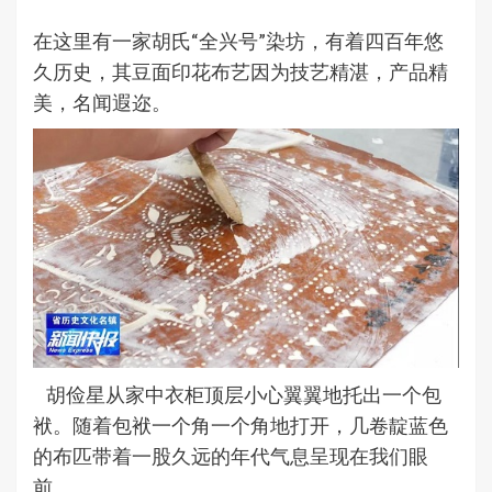
在这里有一家胡氏“全兴号”染坊，有着四百年悠
久历史，其豆面印花布艺因为技艺精湛，产品精
美，名闻遐迩。
胡俭星从家中衣柜顶层小心翼翼地托出一个包
袱。随着包袱一个角一个角地打开，几卷靛蓝色
的布匹带着一股久远的年代气息呈现在我们眼
前。