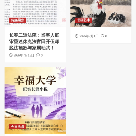
传媒聚焦
书画艺术
长春二道法院：当事人庭
2026年7月1日
0
审昏迷休克法官田开伍却
脱法袍欲与家属动武！
2026年7月15日
0
今日头条