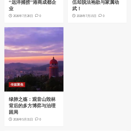
“远洋捕捞”港商成都企
伍却脱法袍欲与家属动
业
武！
2026年7月28日
0
2026年7月15日
0
传媒聚焦
绿肺之殇：观音山毁林
背后的多方博弈与治理
困局
2026年5月31日
0