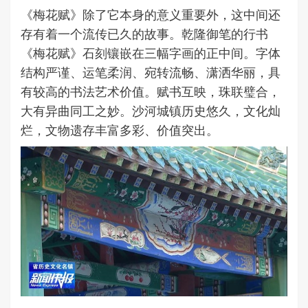
《梅花赋》除了它本身的意义重要外，这中间还
存有着一个流传已久的故事。乾隆御笔的行书
《梅花赋》石刻镶嵌在三幅字画的正中间。字体
结构严谨、运笔柔润、宛转流畅、潇洒华丽，具
有较高的书法艺术价值。赋书互映，珠联璧合，
大有异曲同工之妙。沙河城镇历史悠久，文化灿
烂，文物遗存丰富多彩、价值突出。