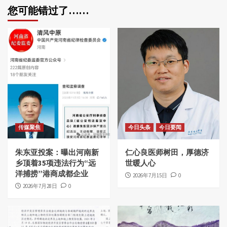
您可能错过了……
传媒聚焦
今日头条
今日要闻
朱东亚投案：曝出河南新
仁心良医师树田，厚德济
乡顶着35项违法行为“远
世暖人心
洋捕捞”港商成都企业
2026年7月15日
0
2026年7月28日
0