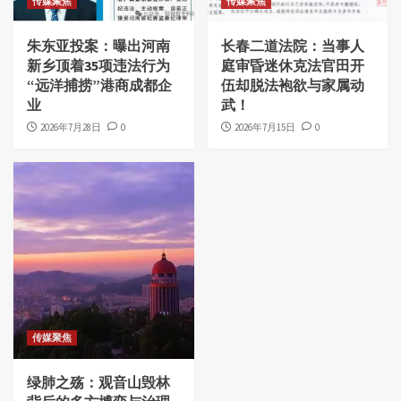
传媒聚焦
传媒聚焦
朱东亚投案：曝出河南
长春二道法院：当事人
新乡顶着35项违法行为
庭审昏迷休克法官田开
“远洋捕捞”港商成都企
伍却脱法袍欲与家属动
业
武！
2026年7月28日
0
2026年7月15日
0
传媒聚焦
绿肺之殇：观音山毁林