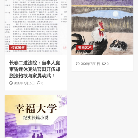
传媒聚焦
书画艺术
长春二道法院：当事人庭
2026年7月1日
0
审昏迷休克法官田开伍却
脱法袍欲与家属动武！
2026年7月15日
0