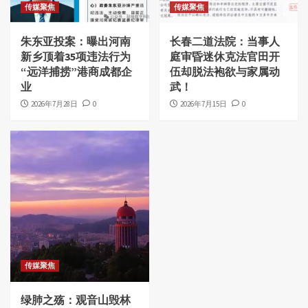
传媒聚焦
传媒聚焦
朱东亚投案：曝出河南
长春二道法院：当事人
新乡顶着35项违法行为
庭审昏迷休克法官田开
“远洋捕捞”港商成都企
伍却脱法袍欲与家属动
业
武！
2026年7月28日
0
2026年7月15日
0
传媒聚焦
绿肺之殇：观音山毁林