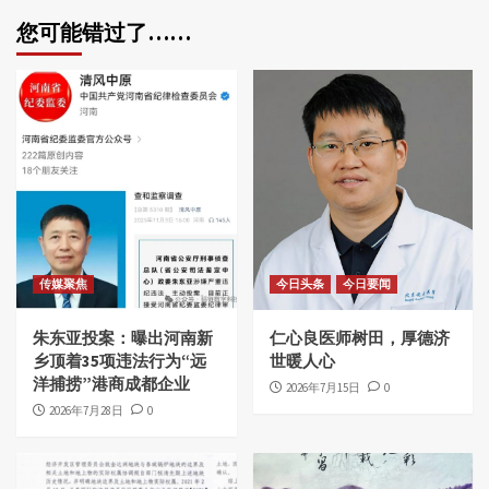
您可能错过了……
传媒聚焦
今日头条
今日要闻
朱东亚投案：曝出河南新
仁心良医师树田，厚德济
乡顶着35项违法行为“远
世暖人心
洋捕捞”港商成都企业
2026年7月15日
0
2026年7月28日
0