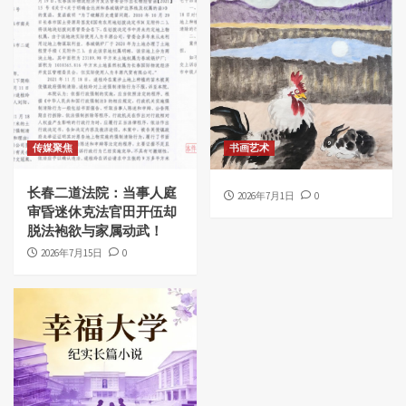
传媒聚焦
书画艺术
长春二道法院：当事人庭
2026年7月1日
0
审昏迷休克法官田开伍却
脱法袍欲与家属动武！
2026年7月15日
0