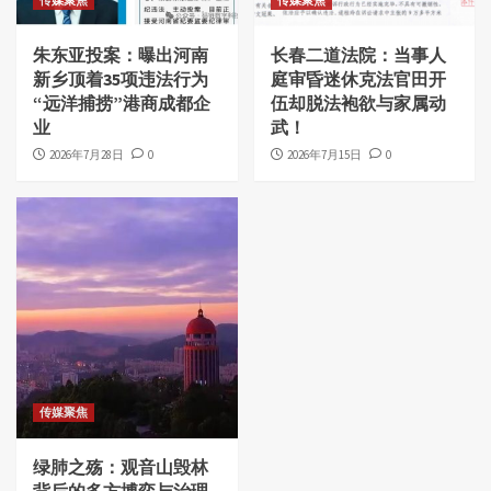
传媒聚焦
传媒聚焦
朱东亚投案：曝出河南
长春二道法院：当事人
新乡顶着35项违法行为
庭审昏迷休克法官田开
“远洋捕捞”港商成都企
伍却脱法袍欲与家属动
业
武！
2026年7月28日
0
2026年7月15日
0
传媒聚焦
绿肺之殇：观音山毁林