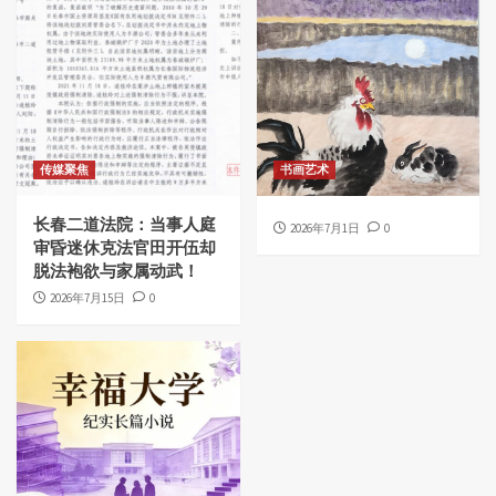
传媒聚焦
书画艺术
长春二道法院：当事人庭
2026年7月1日
0
审昏迷休克法官田开伍却
脱法袍欲与家属动武！
2026年7月15日
0