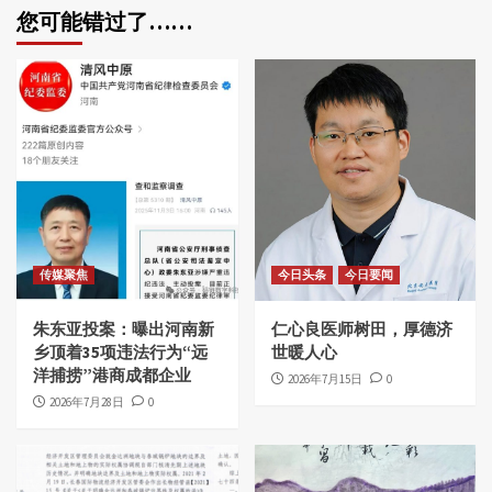
您可能错过了……
传媒聚焦
今日头条
今日要闻
朱东亚投案：曝出河南新
仁心良医师树田，厚德济
乡顶着35项违法行为“远
世暖人心
洋捕捞”港商成都企业
2026年7月15日
0
2026年7月28日
0