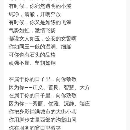
有时候，你宛然透明的小溪
纯净，清澈，开朗奔放
有时候，你又是如练的飞瀑
气势如虹，激情飞扬
都说女人如玉，公安的女警啊
你如同玉一般的温润、细腻
可你也有石头的品格
顽强不屈、坚韧如钢
在属于你的日子里，向你致敬
因为你——正义、善良、智慧、大方
在属于你的日子里，向你致敬
因为你——秀丽、优雅、沉静、端庄
你把身影铺满城市的大街小巷
你用脚步丈量西部的沟壑山冈
你在服务的窗口里微笑