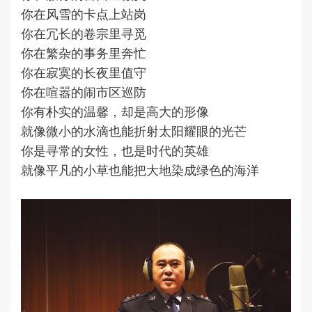
你在风雪的卡点上站岗
你在冗长的卷宗里寻觅
你在繁杂的事务里奔忙
你在寂寞的长夜里值守
你在喧嚣的闹市区巡防
你有朴实的温馨，却是高大的形像
就像微小的水滴也能折射太阳耀眼的光芒
你是寻常的女性，也是时代的英雄
就像平凡的小草也能把大地染成绿色的海洋