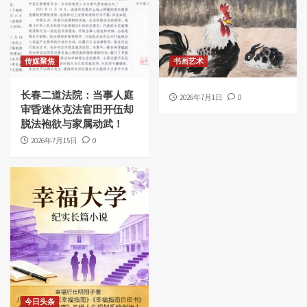
传媒聚焦
书画艺术
长春二道法院：当事人庭
2026年7月1日
0
审昏迷休克法官田开伍却
脱法袍欲与家属动武！
2026年7月15日
0
今日头条