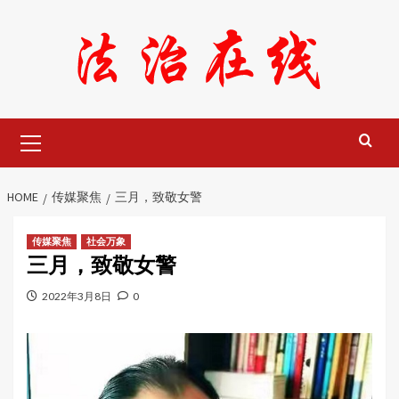
Skip
to
content
Primary
Menu
HOME
传媒聚焦
三月，致敬女警
传媒聚焦
社会万象
三月，致敬女警
2022年3月8日
0