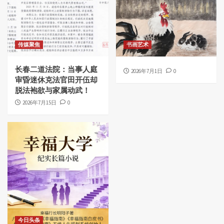
传媒聚焦
书画艺术
长春二道法院：当事人庭
2026年7月1日
0
审昏迷休克法官田开伍却
脱法袍欲与家属动武！
2026年7月15日
0
今日头条