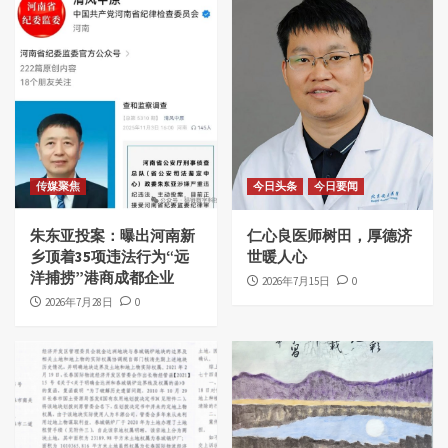
传媒聚焦
今日头条
今日要闻
朱东亚投案：曝出河南新
仁心良医师树田，厚德济
乡顶着35项违法行为“远
世暖人心
洋捕捞”港商成都企业
2026年7月15日
0
2026年7月28日
0