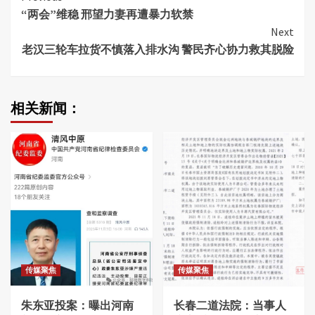
“两会”维稳 邢望力妻再遭暴力软禁
Reading
Next
老汉三轮车拉货不慎落入排水沟 警民齐心协力救其脱险
相关新闻：
传媒聚焦
传媒聚焦
朱东亚投案：曝出河南
长春二道法院：当事人