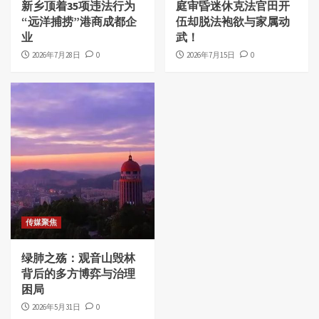
新乡顶着35项违法行为
庭审昏迷休克法官田开
“远洋捕捞”港商成都企
伍却脱法袍欲与家属动
业
武！
2026年7月28日
0
2026年7月15日
0
传媒聚焦
绿肺之殇：观音山毁林
背后的多方博弈与治理
困局
2026年5月31日
0