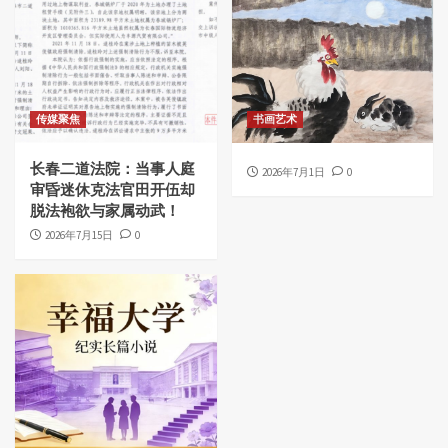
传媒聚焦
书画艺术
长春二道法院：当事人庭
2026年7月1日
0
审昏迷休克法官田开伍却
脱法袍欲与家属动武！
2026年7月15日
0