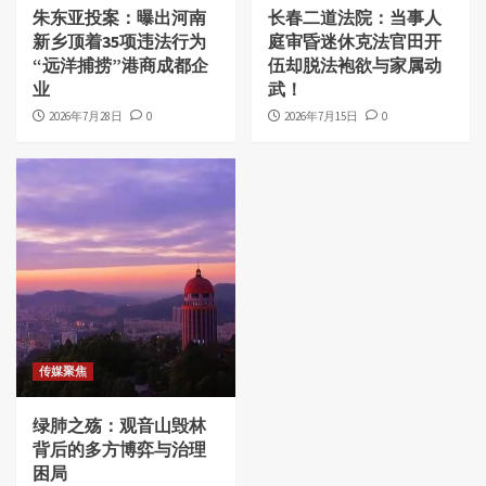
朱东亚投案：曝出河南
长春二道法院：当事人
新乡顶着35项违法行为
庭审昏迷休克法官田开
“远洋捕捞”港商成都企
伍却脱法袍欲与家属动
业
武！
2026年7月28日
0
2026年7月15日
0
传媒聚焦
绿肺之殇：观音山毁林
背后的多方博弈与治理
困局