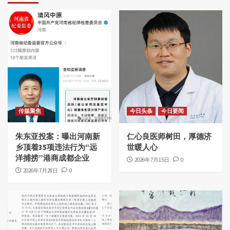
传媒聚焦
今日头条
今日要闻
朱东亚投案：曝出河南新
仁心良医师树田，厚德济
乡顶着35项违法行为“远
世暖人心
洋捕捞”港商成都企业
2026年7月15日
0
2026年7月28日
0