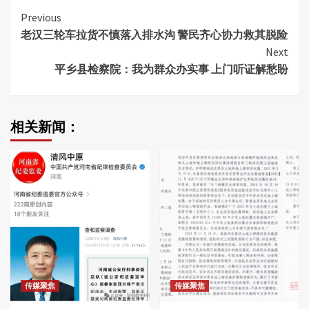
Continue
Previous
老汉三轮车拉货不慎落入排水沟 警民齐心协力救其脱险
Reading
Next
平乡县检察院：我为群众办实事 上门听证解愁盼
相关新闻：
传媒聚焦
传媒聚焦