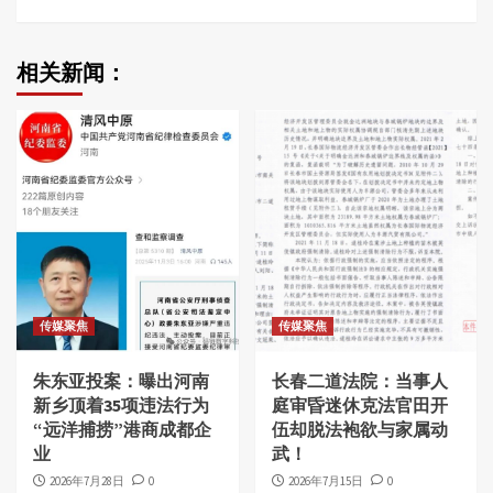
相关新闻：
传媒聚焦
传媒聚焦
朱东亚投案：曝出河南
长春二道法院：当事人
新乡顶着35项违法行为
庭审昏迷休克法官田开
“远洋捕捞”港商成都企
伍却脱法袍欲与家属动
业
武！
2026年7月28日
0
2026年7月15日
0