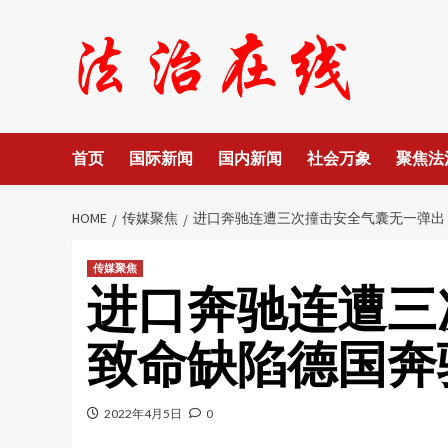
Skip
to
content
首页
国际新闻
国内新闻
社会万象
聚焦法
HOME
传媒聚焦
进口奔驰连遭三次撞击安全气囊无一弹出
传媒聚焦
进口奔驰连遭三
致命缺陷德国奔
2022年4月5日
0