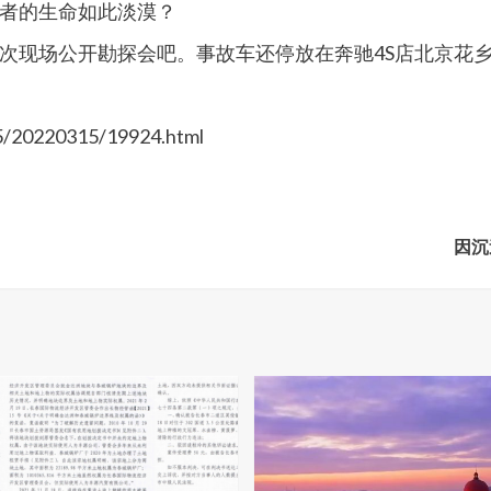
者的生命如此淡漠？
次现场公开勘探会吧。事故车还停放在奔驰4S店北京花
/20220315/19924.html
因沉