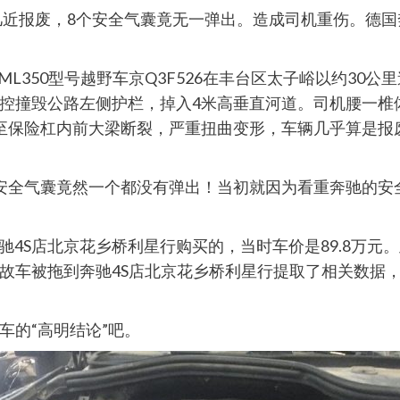
撞几近报废，8个安全气囊竟无一弹出。造成司机重伤。德
驰ML350型号越野车京Q3F526在丰台区太子峪以约3
控撞毁公路左侧护栏，掉入4米高垂直河道。司机腰一椎
至保险杠内前大梁断裂，严重扭曲变形，车辆几乎算是报
安全气囊竟然一个都没有弹出！当初就因为看重奔驰的安全
在奔驰4S店北京花乡桥利星行购买的，当时车价是89.8
故车被拖到奔驰4S店北京花乡桥利星行提取了相关数据
车的“高明结论”吧。