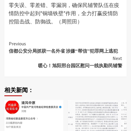
零失误、零差错、零漏洞，确保民辅警队伍在疫
情防控中起到“铜墙铁壁”作用，全力打赢疫情防
控阻击战、防御战。（周照田）
Continue
Previous
信都公安分局抓获一名外省 涉嫌“帮信”犯罪网上逃犯
Reading
Next
暖心！旭阳邢台园区慰问一线执勤民辅警
相关新闻：