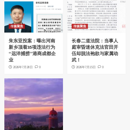
传媒聚焦
传媒聚焦
朱东亚投案：曝出河南
长春二道法院：当事人
新乡顶着35项违法行为
庭审昏迷休克法官田开
“远洋捕捞”港商成都企
伍却脱法袍欲与家属动
业
武！
2026年7月28日
0
2026年7月15日
0