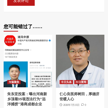
您可能错过了……
传媒聚焦
今日头条
今日要闻
朱东亚投案：曝出河南新
仁心良医师树田，厚德济
乡顶着35项违法行为“远
世暖人心
洋捕捞”港商成都企业
2026年7月15日
0