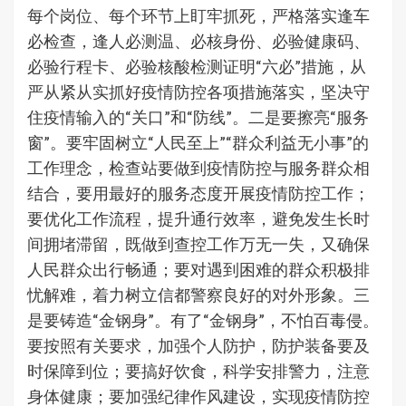
每个岗位、每个环节上盯牢抓死，严格落实逢车
必检查，逢人必测温、必核身份、必验健康码、
必验行程卡、必验核酸检测证明“六必”措施，从
严从紧从实抓好疫情防控各项措施落实，坚决守
住疫情输入的“关口”和“防线”。二是要擦亮“服务
窗”。要牢固树立“人民至上”“群众利益无小事”的
工作理念，检查站要做到疫情防控与服务群众相
结合，要用最好的服务态度开展疫情防控工作；
要优化工作流程，提升通行效率，避免发生长时
间拥堵滞留，既做到查控工作万无一失，又确保
人民群众出行畅通；要对遇到困难的群众积极排
忧解难，着力树立信都警察良好的对外形象。三
是要铸造“金钢身”。有了“金钢身”，不怕百毒侵。
要按照有关要求，加强个人防护，防护装备要及
时保障到位；要搞好饮食，科学安排警力，注意
身体健康；要加强纪律作风建设，实现疫情防控