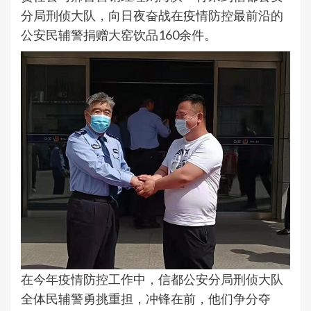
分局刑侦大队，向日夜奋战在疫情防控最前沿的
公安民辅警捐赠大窑饮品160余件。
在今年疫情防控工作中，信都公安分局刑侦大队
全体民辅警勇挑重担，冲锋在前，他们争分夺