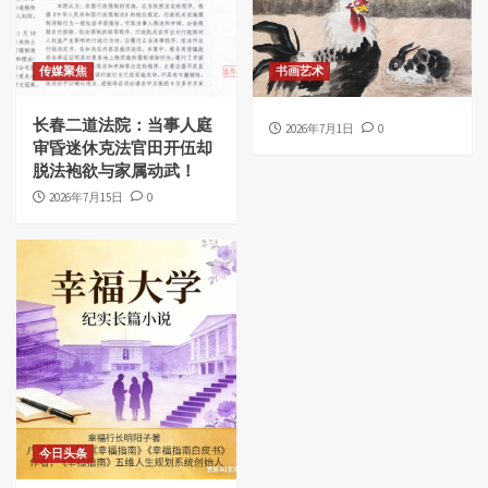
传媒聚焦
书画艺术
长春二道法院：当事人庭
2026年7月1日
0
审昏迷休克法官田开伍却
脱法袍欲与家属动武！
2026年7月15日
0
今日头条