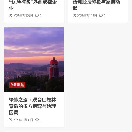
“远洋捕捞”港商成都企
伍却脱法袍欲与家属动
业
武！
2026年7月28日
0
2026年7月15日
0
传媒聚焦
绿肺之殇：观音山毁林
背后的多方博弈与治理
困局
2026年5月31日
0