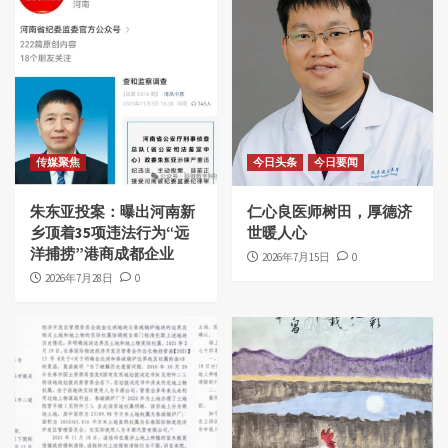
传媒聚焦
今日头条
今日要闻
朱东亚投案：曝出河南新
仁心良医师树田，厚德济
乡顶着35项违法行为“远
世暖人心
洋捕捞”港商成都企业
2026年7月15日
0
2026年7月28日
0